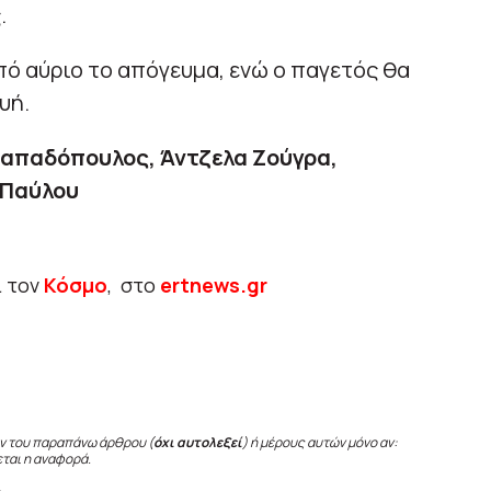
.
ό αύριο το απόγευμα, ενώ ο παγετός θα
υή.
Παπαδόπουλος, Άντζελα Ζούγρα,
 Παύλου
ι τον
Κόσμο
, στο
ertnews.gr
ν του παραπάνω άρθρου (
όχι αυτολεξεί
) ή μέρους αυτών μόνο αν:
εται η αναφορά.