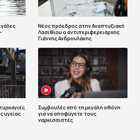
εγάλες
Νέος πρόεδρος στην Αναπτυξιακή
–
Λασιθίου ο αντιπεριφερειάρχης
Γιάννης Ανδρουλάκης
 πυρκαγιές
Συμβουλές από τη μεγάλη οθόνη
ς υγείας
για να αποφύγετε τους
ναρκισσιστές