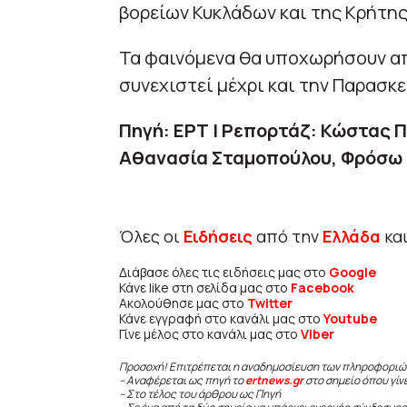
βορείων Κυκλάδων και της Κρήτης
Τα φαινόμενα θα υποχωρήσουν απ
συνεχιστεί μέχρι και την Παρασκε
Πηγή: ΕΡΤ | Ρεπορτάζ: Κώστας 
Αθανασία Σταμοπούλου, Φρόσω
Όλες οι
Ειδήσεις
από την
Ελλάδα
κα
Διάβασε όλες τις ειδήσεις μας στο
Google
Κάνε like στη σελίδα μας στο
Facebook
Ακολούθησε μας στο
Twitter
Κάνε εγγραφή στο κανάλι μας στο
Youtube
Γίνε μέλος στο κανάλι μας στο
Viber
Προσοχή! Επιτρέπεται η αναδημοσίευση των πληροφοριώ
– Αναφέρεται ως πηγή το
ertnews.gr
στο σημείο όπου γίν
– Στο τέλος του άρθρου ως Πηγή