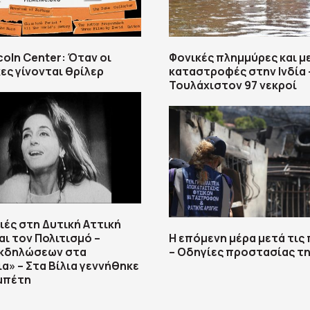
ncoln Center: Όταν οι
Φονικές πλημμύρες και μ
ες γίνονται θρίλερ
καταστροφές στην Ινδία 
Τουλάχιστον 97 νεκροί
ιές στη Δυτική Αττική
αι τον Πολιτισμό –
Η επόμενη μέρα μετά τις
εκδηλώσεων στα
– Οδηγίες προστασίας τη
α» – Στα Βίλια γεννήθηκε
μπέτη