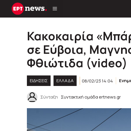
Μετάβαση
σε
περιεχόμενο
Κακοκαιρία «Μπά
σε Εύβοια, Μαγνησ
Φθιώτιδα (video)
ΕΙΔΗΣΕΙΣ
ΕΛΛΑΔΑ
08/02/23 14:04
Ενημ
Σύνταξη
Συντακτική ομάδα ertnews.gr