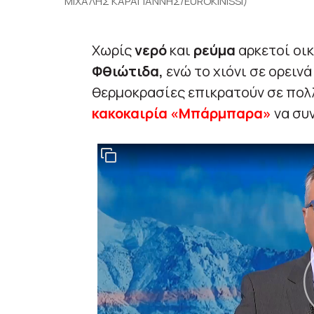
ΜΙΧΑΛΗΣ ΚΑΡΑΓΙΑΝΝΗΣ/EUROKINISSI)
Χωρίς
νερό
και
ρεύμα
αρκετοί οι
Φθιώτιδα,
ενώ το χιόνι σε ορεινά
θερμοκρασίες επικρατούν σε πολλ
κακοκαιρία «Μπάρμπαρα»
να συν