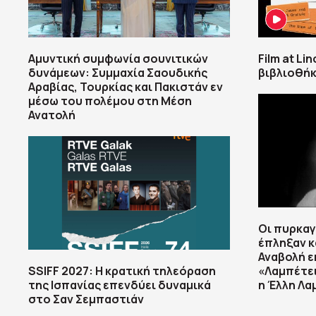
Αμυντική συμφωνία σουνιτικών
Film at Li
δυνάμεων: Συμμαχία Σαουδικής
βιβλιοθήκ
Αραβίας, Τουρκίας και Πακιστάν εν
μέσω του πολέμου στη Μέση
Ανατολή
Οι πυρκαγ
έπληξαν κ
Αναβολή 
SSIFF 2027: Η κρατική τηλεόραση
«Λαμπέτει
της Ισπανίας επενδύει δυναμικά
η Έλλη Λα
στο Σαν Σεμπαστιάν