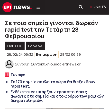
Μετάβαση
Live TV
σε
περιεχόμενο
Σε ποια σημεία γίνονται δωρεάν
rapid test την Tετάρτη 28
Φεβρουαρίου
ΕΙΔΗΣΕΙΣ
ΕΛΛΑΔΑ
28/02/24 06:32
Ενημέρωση
28/02 06:39
Σύνταξη
Συντακτική ομάδα ertnews.gr
Σύνοψη
Σε 170 σημεία σε όλη τη χώρα θα διεξαχθούν
rapid test.
Ενδέχεται να υπάρξουν τροποποιήσεις -
αλλαγές στα σημεία και στο ωράριο των μαζικών
δειγματοληψιών.