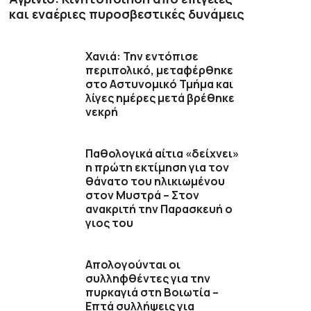
και εναέριες πυροσβεστικές δυνάμεις
Χανιά: Την εντόπισε
περιπολικό, μεταφέρθηκε
στο Αστυνομικό Τμήμα και
λίγες ημέρες μετά βρέθηκε
νεκρή
Παθολογικά αίτια «δείχνει»
η πρώτη εκτίμηση για τον
θάνατο του ηλικιωμένου
στον Μυστρά – Στον
ανακριτή την Παρασκευή ο
γιος του
Απολογούνται οι
συλληφθέντες για την
πυρκαγιά στη Βοιωτία –
Επτά συλλήψεις για