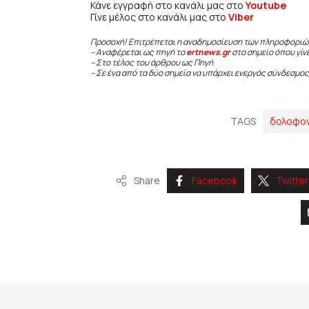
Κάνε εγγραφή στο κανάλι μας στο
Youtube
Γίνε μέλος στο κανάλι μας στο
Viber
Προσοχή! Επιτρέπεται η αναδημοσίευση των πληροφοριώ
– Αναφέρεται ως πηγή το
ertnews.gr
στο σημείο όπου γίν
– Στο τέλος του άρθρου ως Πηγή
– Σε ένα από τα δύο σημεία να υπάρχει ενεργός σύνδεσμος
TAGS
δολοφον
Share
Facebook
Twitter