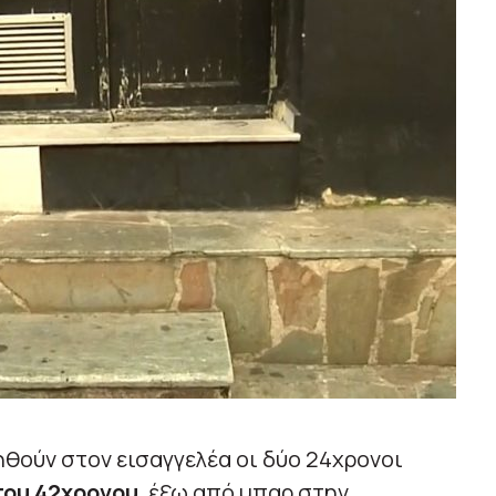
θούν στον εισαγγελέα οι δύο 24χρονοι
του 42χρονου
, έξω από μπαρ στην