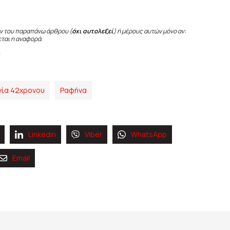
ν του παραπάνω άρθρου (
όχι αυτολεξεί
) ή μέρους αυτών μόνο αν:
εται η αναφορά.
ία 42χρονου
Ραφήνα
Linkedin
Viber
WhatsApp
Email