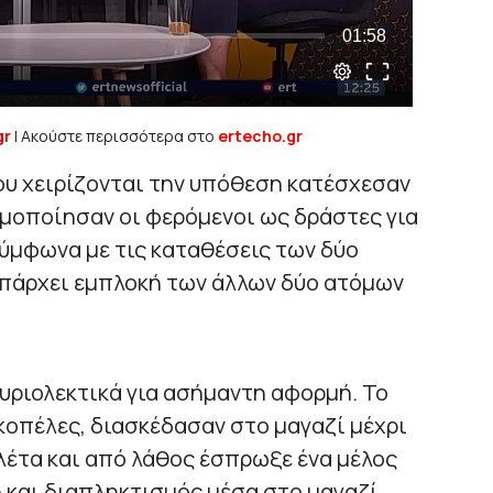
gr
| Ακούστε περισσότερα στο
ertecho.gr
ου χειρίζονται την υπόθεση κατέσχεσαν
σιμοποίησαν οι φερόμενοι ως δράστες για
Σύμφωνα με τις καταθέσεις των δύο
υπάρχει εμπλοκή των άλλων δύο ατόμων
κυριολεκτικά για ασήμαντη αφορμή. Το
 κοπέλες, διασκέδασαν στο μαγαζί μέχρι
λέτα και από λάθος έσπρωξε ένα μέλος
 και διαπληκτισμός μέσα στο μαγαζί,