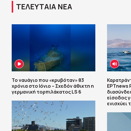
ΤΕΛΕΥΤΑΙΑ ΝΕΑ
Το ναυάγιο που «κρυβόταν» 83
Καρατράν
χρόνια στο Ιόνιο – Σχεδόν άθικτη η
ΕΡΤnews R
γερμανική τορπιλάκατος LS 6
διασύνδεσ
είσοδος γ
ενισχύει 