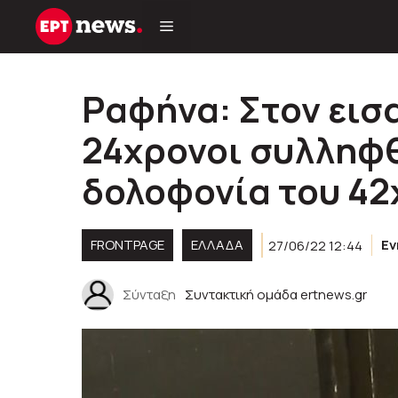
Μετάβαση
σε
περιεχόμενο
Ραφήνα: Στον εισ
24χρονοι συλληφθ
δολοφονία του 42
FRONTPAGE
ΕΛΛΑΔΑ
27/06/22 12:44
Ε
Σύνταξη
Συντακτική ομάδα ertnews.gr