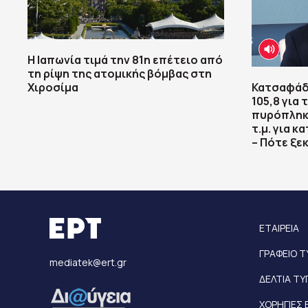
Η Ιαπωνία τιμά την 81η επέτειο από
τη ρίψη της ατομικής βόμβας στη
Χιροσίμα
Κατσαφάδ
105,8 για
πυρόπληκτ
τ.μ. για 
– Πότε ξεκ
ΕΤΑΙΡΕΙΑ
ΓΡΑΦΕΙΟ 
mediatek@ert.gr
ΔΕΛΤΙΑ Τ
ΧΟΡΗΓΙΕΣ 