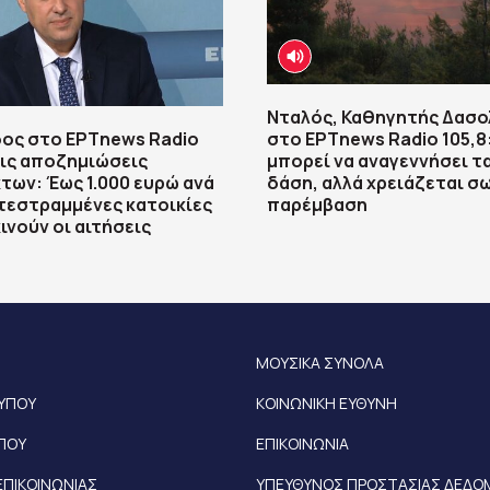
Νταλός, Καθηγητής Δασο
ος στο ΕΡΤnews Radio
στο ΕΡΤnews Radio 105,8
 τις αποζημιώσεις
μπορεί να αναγεννήσει τ
ων: Έως 1.000 ευρώ ανά
δάση, αλλά χρειάζεται σ
κατεστραμμένες κατοικίες
παρέμβαση
ινούν οι αιτήσεις
ΜΟΥΣΙΚΑ ΣΥΝΟΛΑ
ΤΥΠΟΥ
ΚΟΙΝΩΝΙΚΗ ΕΥΘΥΝΗ
ΥΠΟΥ
ΕΠΙΚΟΙΝΩΝΙΑ
ΕΠΙΚΟΙΝΩΝΙΑΣ
ΥΠΕΥΘΥΝΟΣ ΠΡΟΣΤΑΣΙΑΣ ΔΕΔ