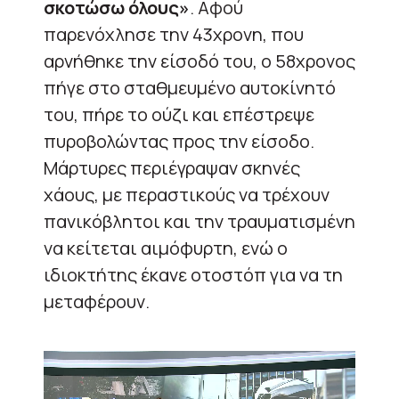
σκοτώσω όλους»
. Αφού
παρενόχλησε την 43χρονη, που
αρνήθηκε την είσοδό του, ο 58χρονος
πήγε στο σταθμευμένο αυτοκίνητό
του, πήρε το ούζι και επέστρεψε
πυροβολώντας προς την είσοδο.
Μάρτυρες περιέγραψαν σκηνές
χάους, με περαστικούς να τρέχουν
πανικόβλητοι και την τραυματισμένη
να κείτεται αιμόφυρτη, ενώ ο
ιδιοκτήτης έκανε οτοστόπ για να τη
μεταφέρουν.