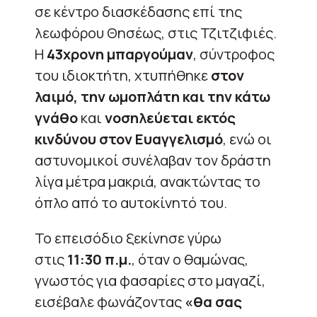
σε κέντρο διασκέδασης επί της
λεωφόρου Θησέως, στις Τζιτζιφιές.
Η
43χρονη μπαργούμαν
, σύντροφος
του ιδιοκτήτη, χτυπήθηκε
στον
λαιμό, την ωμοπλάτη και την κάτω
γνάθο
και
νοσηλεύεται εκτός
κινδύνου στον Ευαγγελισμό
, ενώ οι
αστυνομικοί συνέλαβαν τον δράστη
λίγα μέτρα μακριά, ανακτώντας το
όπλο από το αυτοκίνητό του.
Το επεισόδιο ξεκίνησε γύρω
στις
11:30 π.μ.
, όταν ο θαμώνας,
γνωστός για φασαρίες στο μαγαζί,
εισέβαλε φωνάζοντας
«θα σας