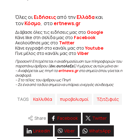
Όλες οι
Ειδήσεις
από την
Ελλάδα
και
τον
Κόσμο
, στο
ertnews.gr
Διάβασε όλες τις ειδήσεις μας στο
Google
Κάνε like στη σελίδα μας στο
Facebook
Ακολούθησε μας στο
Twitter
Κάνε εγγραφή στο κανάλι μας στο
Youtube
Γίνε μέλος στο κανάλι μας στο
Viber
Προσοχή! Επιτρέπεται η αναδημοσίευση των πληροφοριών του
παραπάνω άρθρου (
όχι αυτολεξεί
) ή μέρους αυτών μόνο αν:
– Αναφέρεται ως πηγή το
ertnews.gr
στο σημείο όπου γίνεται η
αναφορά.
– Στο τέλος του άρθρου ως Πηγή
– Σε ένα από τα δύο σημεία να υπάρχει ενεργός σύνδεσμος
TAGS
Καλλιθέα
πυροβολισμοί
Τζιτζιφιές
Share
Facebook
Twitter
Linkedin
Viber
WhatsApp