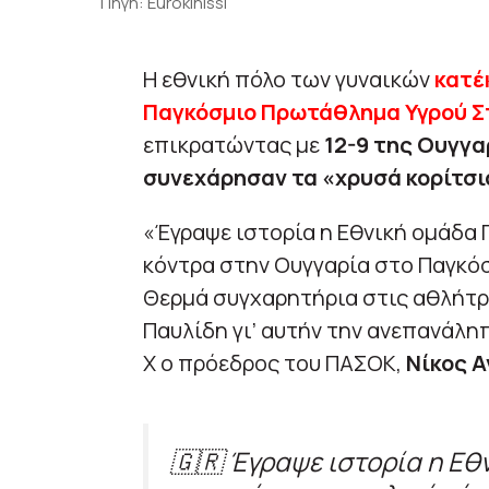
Πηγή: Eurokinissi
Η εθνική πόλο των γυναικών
κατέ
Παγκόσμιο Πρωτάθλημα Υγρού Σ
επικρατώντας με
12-9 της Ουγγ
συνεχάρησαν τα «χρυσά κορίτσι
«Έγραψε ιστορία η Εθνική ομάδα Π
κόντρα στην Ουγγαρία στο Παγκόσ
Θερμά συγχαρητήρια στις αθλήτρ
Παυλίδη γι’ αυτήν την ανεπανάλη
X ο πρόεδρος του ΠΑΣΟΚ,
Νίκος Α
🇬🇷 Έγραψε ιστορία η Εθ