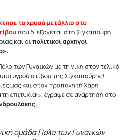
κτησε το χρυσό μετάλλιο στο
τίβου
που διεξάγεται στη Σιγκαπούρη
αρίας
και οι
πολιτικοί αρχηγοί
α».
όλο των Γυναικών με τη νίκη στον τελικό
μιο υγρού στίβου της Σιγκαπούρης!
ιές μας και στον προπονητή Xάρη
πτη επιτυχία!», έγραψε σε ανάρτησή στο
νδρουλάκης.
νική ομάδα Πόλο των Γυναικών