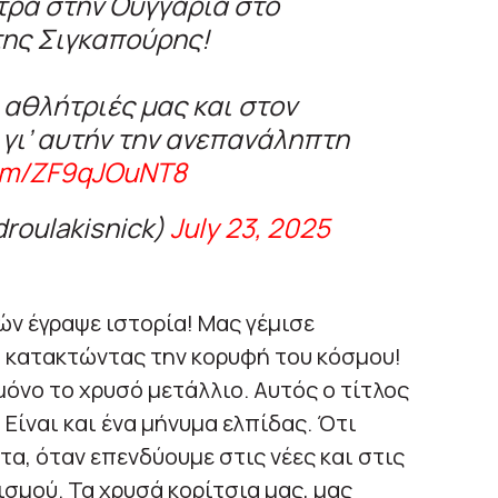
ντρα στην Ουγγαρία στο
της Σιγκαπούρης!
αθλήτριές μας και στον
γι’ αυτήν την ανεπανάληπτη
com/ZF9qJOuNT8
droulakisnick)
July 23, 2025
ών έγραψε ιστορία! Μας γέμισε
, κατακτώντας την κορυφή του κόσμου!
όνο το χρυσό μετάλλιο. Αυτός ο τίτλος
 Είναι και ένα μήνυμα ελπίδας. Ότι
α, όταν επενδύουμε στις νέες και στις
σμού. Τα χρυσά κορίτσια μας, μας