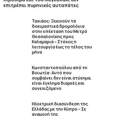
επιτρέπει πυρηνικές αυταπάτες
Ταχιάος: Ξεκινούν τα
δοκιμαστικά δρομολόγια
στην επέκταση του Μετρό
Θεσσαλονίκης προς
Καλαμαριά – Στόχος η
λειτουργία έως το τέλος του
μήνα
Κωνσταντοπούλου από τη
Βοιωτία: Αυτό που
συμβαίνει δεν είναι ατύχημα,
είναι έγκλημα διαρκές και
συνεχιζόμενο
Ηλεκτρική διασύνδεση της
Ελλάδας με την Κύπρο – Σε
αναμονή της