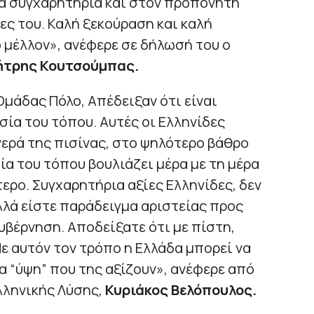
ρμά συγχαρητήρια και στον προπονητή
ες του. Καλή ξεκούραση και καλή
ο μέλλον», ανέφερε σε δήλωσή του ο
ήτρης Κουτσούμπας.
Ομάδας Πόλο, Απέδειξαν ότι είναι
σία του τόπου. Αυτές οι Ελληνίδες
ερά της πισίνας, στο ψηλότερο βάθρο
ία του τόπου βουλιάζει μέρα με τη μέρα
ερο. Συγχαρητήρια αξίες Ελληνίδες, δεν
λά είστε παράδειγμα αριστείας προς
κυβέρνηση. Αποδείξατε ότι με πίστη,
Με αυτόν τον τρόπο η Ελλάδα μπορεί να
τα “ύψη” που της αξίζουν», ανέφερε από
λληνικής Λύσης,
Κυριάκος Βελόπουλος.