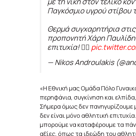
με τη νίκη στον τελικό κό
Παγκόσμιο υγρού στίβου 
Θερμά συγχαρητήρια στις 
προπονητή Xάρη Παυλίδη 
επιτυχία! 🤽‍♀️
pic.twitter.
— Nikos Androulakis (@an
«Η Εθνική μας Ομάδα Πόλο Γυναικ
περηφάνια, συγκίνηση και ελπίδα
Σήμερα όμως δεν πανηγυρίζουμε μ
δεν είναι μόνο αθλητική επιτυχία.
μπορούμε να καταφέρουμε τα πάντ
αξίες, όπως τα ιδεώδη του αθλητι