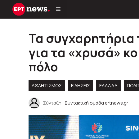
Μετάβαση
σε
περιεχόμενο
Τα συγχαρητήρια 
για τα «χρυσά» κο
πόλο
ΑΘΛΗΤΙΣΜΟΣ
ΕΙΔΗΣΕΙΣ
ΕΛΛΑΔΑ
ΠΟΛΙ
Σύνταξη
Συντακτική ομάδα ertnews.gr