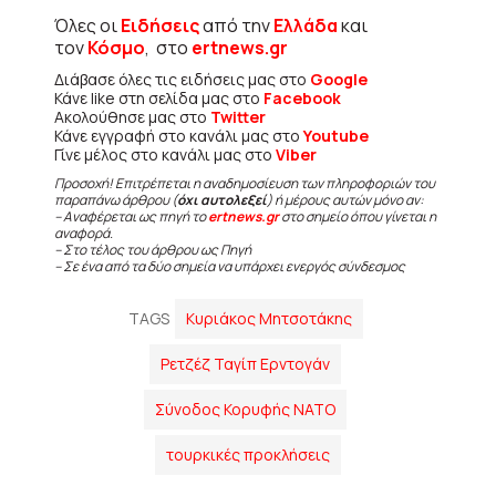
Όλες οι
Ειδήσεις
από την
Ελλάδα
και
τον
Κόσμο
, στο
ertnews.gr
Διάβασε όλες τις ειδήσεις μας στο
Google
Κάνε like στη σελίδα μας στο
Facebook
Ακολούθησε μας στο
Twitter
Κάνε εγγραφή στο κανάλι μας στο
Youtube
Γίνε μέλος στο κανάλι μας στο
Viber
Προσοχή! Επιτρέπεται η αναδημοσίευση των πληροφοριών του
παραπάνω άρθρου (
όχι αυτολεξεί
) ή μέρους αυτών μόνο αν:
– Αναφέρεται ως πηγή το
ertnews.gr
στο σημείο όπου γίνεται η
αναφορά.
– Στο τέλος του άρθρου ως Πηγή
– Σε ένα από τα δύο σημεία να υπάρχει ενεργός σύνδεσμος
TAGS
Κυριάκος Μητσοτάκης
Ρετζέζ Ταγίπ Ερντογάν
Σύνοδος Κορυφής ΝΑΤΟ
τουρκικές προκλήσεις