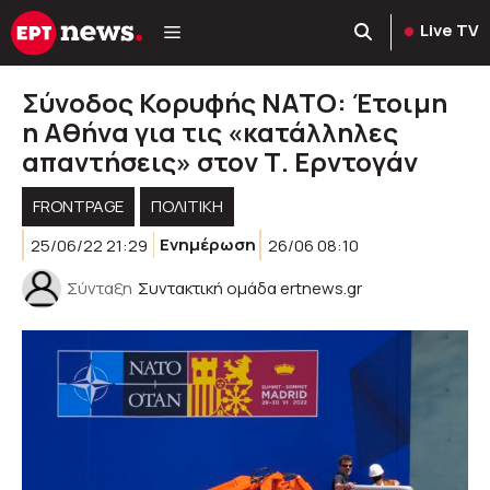
Μετάβαση
Live TV
σε
περιεχόμενο
Σύνοδος Κορυφής ΝΑΤΟ: Έτοιμη
η Αθήνα για τις «κατάλληλες
απαντήσεις» στον Τ. Ερντογάν
FRONTPAGE
ΠΟΛΙΤΙΚΉ
25/06/22 21:29
Ενημέρωση
26/06 08:10
Σύνταξη
Συντακτική ομάδα ertnews.gr