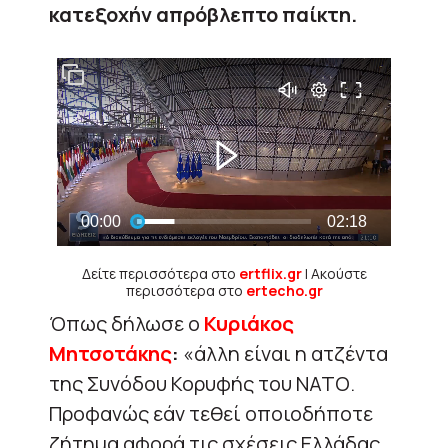
κατεξοχήν απρόβλεπτο παίκτη.
Δείτε περισσότερα στο
ertflix.gr
| Ακούστε
περισσότερα στο
ertecho.gr
Όπως δήλωσε ο
Κυριάκος
Μητσοτάκης
:
«άλλη είναι η ατζέντα
της Συνόδου Κορυφής του ΝΑΤΟ.
Προφανώς εάν τεθεί οποιοδήποτε
ζήτημα αφορά τις σχέσεις Ελλάδας