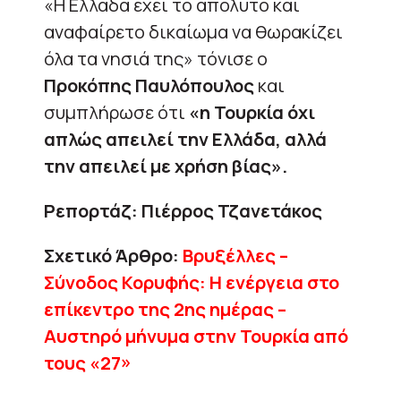
«Η Ελλάδα έχει το απόλυτο και
αναφαίρετο δικαίωμα να θωρακίζει
όλα τα νησιά της» τόνισε ο
Προκόπης Παυλόπουλος
και
συμπλήρωσε ότι
«η Τουρκία όχι
απλώς απειλεί την Ελλάδα, αλλά
την απειλεί με χρήση βίας».
Ρεπορτάζ: Πιέρρος Τζανετάκος
Σχετικό Άρθρο:
Βρυξέλλες –
Σύνοδος Κορυφής: Η ενέργεια στο
επίκεντρο της 2ης ημέρας –
Αυστηρό μήνυμα στην Τουρκία από
τους «27»