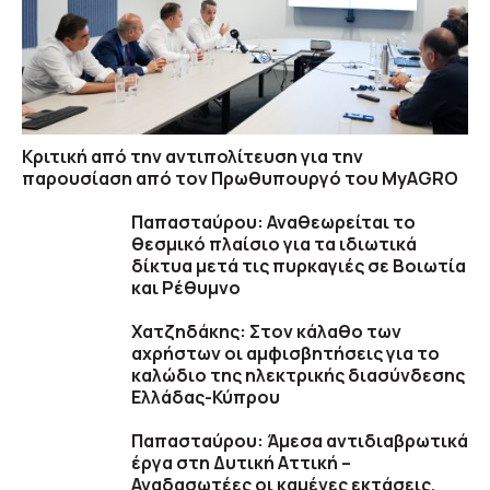
Κριτική από την αντιπολίτευση για την
παρουσίαση από τον Πρωθυπουργό του MyAGRO
Παπασταύρου: Αναθεωρείται το
θεσμικό πλαίσιο για τα ιδιωτικά
δίκτυα μετά τις πυρκαγιές σε Βοιωτία
και Ρέθυμνο
Χατζηδάκης: Στον κάλαθο των
αχρήστων οι αμφισβητήσεις για το
καλώδιο της ηλεκτρικής διασύνδεσης
Ελλάδας-Κύπρου
Παπασταύρου: Άμεσα αντιδιαβρωτικά
έργα στη Δυτική Αττική –
Αναδασωτέες οι καμένες εκτάσεις,