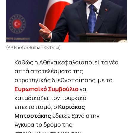
(AP Photo/Burhan Ozbilici)
Καθώς η Αθήνα κεφαλαιοποιεί τα νέα
απτά αποτελέσματα της
στρατηγικής διεθνοποίησης, με το
Ευρωπαϊκό
Συμβούλιο
να
καταδικάζει τον τουρκικό
επεκτατισμό, ο
Κυριάκος
Μητσοτάκης
έδειξε ξανά στην
Άγκυρα το δρόμο της