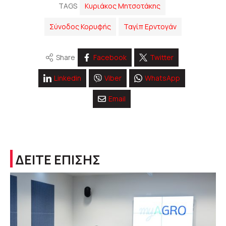
TAGS
Κυριάκος Μητσοτάκης
Σύνοδος Κορυφής
Ταγίπ Ερντογάν
Share
Facebook
Twitter
Linkedin
Viber
WhatsApp
Email
ΔΕΙΤΕ ΕΠΙΣΗΣ