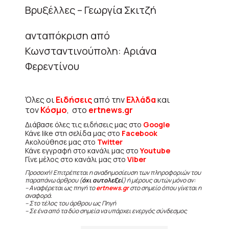
Βρυξέλλες – Γεωργία Σκιτζή
ανταπόκριση από
Κωνσταντινούπολη: Αριάνα
Φερεντίνου
Όλες οι
Ειδήσεις
από την
Ελλάδα
και
τον
Κόσμο
, στο
ertnews.gr
Διάβασε όλες τις ειδήσεις μας στο
Google
Κάνε like στη σελίδα μας στο
Facebook
Ακολούθησε μας στο
Twitter
Κάνε εγγραφή στο κανάλι μας στο
Youtube
Γίνε μέλος στο κανάλι μας στο
Viber
Προσοχή! Επιτρέπεται η αναδημοσίευση των πληροφοριών του
παραπάνω άρθρου (
όχι αυτολεξεί
) ή μέρους αυτών μόνο αν:
– Αναφέρεται ως πηγή το
ertnews.gr
στο σημείο όπου γίνεται η
αναφορά.
– Στο τέλος του άρθρου ως Πηγή
– Σε ένα από τα δύο σημεία να υπάρχει ενεργός σύνδεσμος