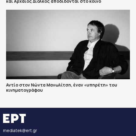
και Aρχαίος Δίολκος αποδίδονται στο κοινό
Αντίο στον Νώντα Μανωλίτση, έναν «υπηρέτη» του
κινηματογράφου
mediatek@ert.gr