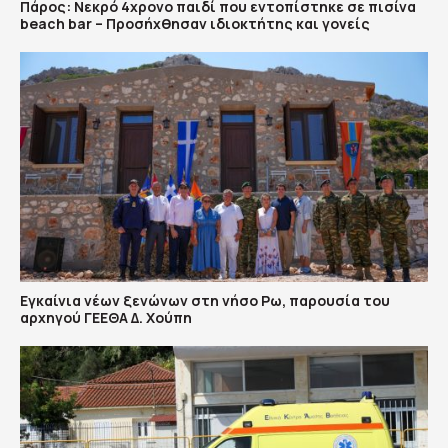
Πάρος: Νεκρό 4χρονο παιδί που εντοπίστηκε σε πισίνα
beach bar – Προσήχθησαν ιδιοκτήτης και γονείς
Εγκαίνια νέων ξενώνων στη νήσο Ρω, παρουσία του
αρχηγού ΓΕΕΘΑ Δ. Χούπη