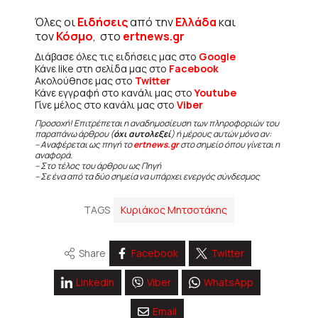
Όλες οι
Ειδήσεις
από την
Ελλάδα
και
τον
Κόσμο
, στο
ertnews.gr
Διάβασε όλες τις ειδήσεις μας στο
Google
Κάνε like στη σελίδα μας στο
Facebook
Ακολούθησε μας στο
Twitter
Κάνε εγγραφή στο κανάλι μας στο
Youtube
Γίνε μέλος στο κανάλι μας στο
Viber
Προσοχή! Επιτρέπεται η αναδημοσίευση των πληροφοριών του
παραπάνω άρθρου (
όχι αυτολεξεί
) ή μέρους αυτών μόνο αν:
– Αναφέρεται ως πηγή το
ertnews.gr
στο σημείο όπου γίνεται η
αναφορά.
– Στο τέλος του άρθρου ως Πηγή
– Σε ένα από τα δύο σημεία να υπάρχει ενεργός σύνδεσμος
TAGS
Κυριάκος Μητσοτάκης
Share
Facebook
Twitter
Linkedin
Viber
WhatsApp
Email