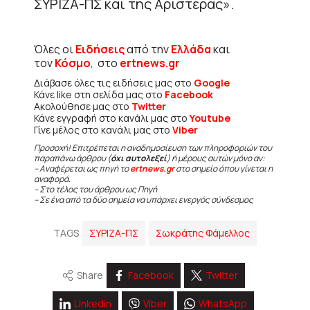
ΣΥΡΙΖΑ-ΠΣ και της Αριστεράς».
Όλες οι
Ειδήσεις
από την
Ελλάδα
και
τον
Κόσμο
, στο
ertnews.gr
Διάβασε όλες τις ειδήσεις μας στο
Google
Κάνε like στη σελίδα μας στο
Facebook
Ακολούθησε μας στο
Twitter
Κάνε εγγραφή στο κανάλι μας στο
Youtube
Γίνε μέλος στο κανάλι μας στο
Viber
Προσοχή! Επιτρέπεται η αναδημοσίευση των πληροφοριών του
παραπάνω άρθρου (
όχι αυτολεξεί
) ή μέρους αυτών μόνο αν:
– Αναφέρεται ως πηγή το
ertnews.gr
στο σημείο όπου γίνεται η
αναφορά.
– Στο τέλος του άρθρου ως Πηγή
– Σε ένα από τα δύο σημεία να υπάρχει ενεργός σύνδεσμος
TAGS
ΣΥΡΙΖΑ-ΠΣ
Σωκράτης Φάμελλος
Share
Facebook
Twitter
Linkedin
Viber
WhatsApp