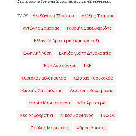
– Σε ένα από τα δύο σημεία να υπάρχει ενεργός σύνδεσμος
TAGS
Αλεξάνδρα Σδούκου
Αλέξης Τσίπρας
Αντώνης Σαμαράς
Γαβριήλ Σακελλαρίδης
Ελληνική Αριστερή Συμπαράταξη
Ελληνική Λύση
Ελπίδα για τη Δημοκρατία
Έφη Αχτσιόγλου
ΚΚΕ
Κυριάκος Βελόπουλος
Κώστας Τσουκαλάς
Κωστής Χατζηδάκης
Λευτέρης Καχριμάκης
Μαρία Kαρυστιανού
Νέα Αριστερά
Νέα Δημοκρατία
Νίκος Σοφιανός
ΠΑΣΟΚ
Παύλος Μαρινάκης
Χάρης Δούκας