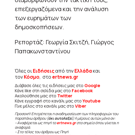
επεξεργαζόμενα και την ανάλυση
των ευρημάτων των
δημοσκοπήσεων.
Ρεπορτάζ: Γεωργία Σκιτζή, Γιώργος
Παπακωνσταντίνου
Όλες οι
Ειδήσεις
από την
Ελλάδα
και
τον
Κόσμο
, στο
ertnews.gr
Διάβασε όλες τις ειδήσεις μας στο
Google
Κάνε like στη σελίδα μας στο
Facebook
Ακολούθησε μας στο
Twitter
Κάνε εγγραφή στο κανάλι μας στο
Youtube
Γίνε μέλος στο κανάλι μας στο
Viber
Προσοχή! Επιτρέπεται η αναδημοσίευση των πληροφοριών του
παραπάνω άρθρου (
όχι αυτολεξεί
) ή μέρους αυτών μόνο αν:
– Αναφέρεται ως πηγή το
ertnews.gr
στο σημείο όπου γίνεται η
αναφορά.
– Στο τέλος του άρθρου ως Πηγή