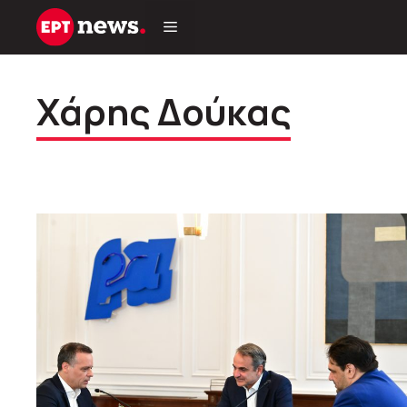
Μετάβαση
σε
περιεχόμενο
Χάρης Δούκας