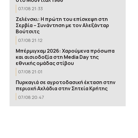
07/08 21:33
Ζελένσκι: Η πρώτη του επίσκεψη στη
Σερβία – Συνάντηση με τον Αλεξάνταρ
Βούτσιτς
07/08 21:12
Μπέρμιγχαμ 2026: Χαρούμενα πρόσωπα
και αισιοδοξία στη Media Day της
εθνικής ομάδας στίβου
07/08 21:01
Πυρκαγιά σε αγροτοδασική έκταση στην
περιοχή Αχλάδια στην Σητεία Κρήτης
07/08 20:47
Οδηγός κατήγγειλε καταδίωξη &
εμβολισμό ΙΧ στο κέντρο της
Θεσσαλονίκης-Μεταφέρθηκε στο
νοσοκομείο
07/08 20:31