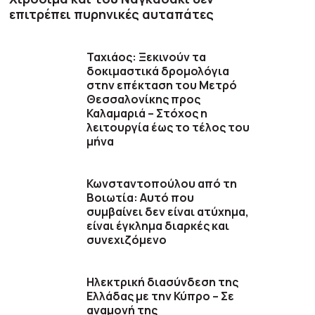
επιτρέπει πυρηνικές αυταπάτες
Ταχιάος: Ξεκινούν τα
δοκιμαστικά δρομολόγια
στην επέκταση του Μετρό
Θεσσαλονίκης προς
Καλαμαριά – Στόχος η
λειτουργία έως το τέλος του
μήνα
Κωνσταντοπούλου από τη
Βοιωτία: Αυτό που
συμβαίνει δεν είναι ατύχημα,
είναι έγκλημα διαρκές και
συνεχιζόμενο
Ηλεκτρική διασύνδεση της
Ελλάδας με την Κύπρο – Σε
αναμονή της