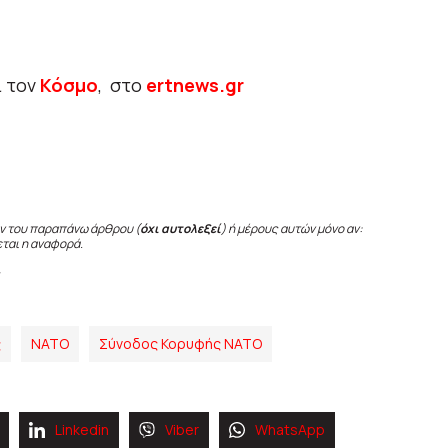
ι τον
Κόσμο
, στο
ertnews.gr
ν του παραπάνω άρθρου (
όχι αυτολεξεί
) ή μέρους αυτών μόνο αν:
εται η αναφορά.
ς
ΝΑΤΟ
Σύνοδος Κορυφής ΝΑΤΟ
Linkedin
Viber
WhatsApp