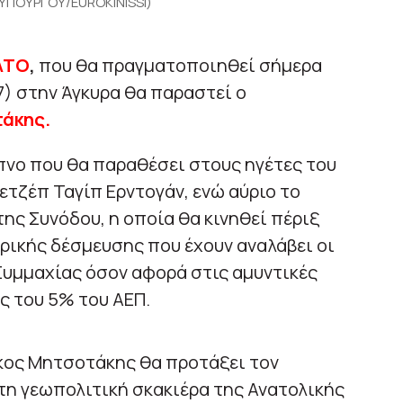
ΠΟΥΡΓΟΥ/EUROKINISSI)
ΑΤΟ
,
που θα πραγματοποιηθεί σήμερα
/7) στην Άγκυρα θα παραστεί ο
άκης.
ίπνο που θα παραθέσει στους ηγέτες του
ετζέπ Ταγίπ Ερντογάν, ενώ αύριο το
της Συνόδου, η οποία θα κινηθεί πέριξ
ρικής δέσμευσης που έχουν αναλάβει οι
Συμμαχίας όσον αφορά στις αμυντικές
ς του 5% του ΑΕΠ.
άκος Μητσοτάκης θα προτάξει τον
τη γεωπολιτική σκακιέρα της Ανατολικής