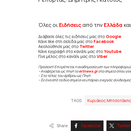
Όλες οι
Ειδήσεις
από την
Ελλάδα
κα
Διάβασε όλες τις ειδήσεις μας στο
Google
Κάνε like στη σελίδα μας στο
Facebook
Ακολούθησε μας στο
Twitter
Κάνε εγγραφή στο κανάλι μας στο
Youtube
Γίνε μέλος στο κανάλι μας στο
Viber
Προσοχή! Επιτρέπεται η αναδημοσίευση των πληροφοριώ
– Αναφέρεται ως πηγή το
ertnews.gr
στο σημείο όπου γίν
– Στο τέλος του άρθρου ως Πηγή
– Σε ένα από τα δύο σημεία να υπάρχει ενεργός σύνδεσμος
TAGS
Κυριάκος Μητσοτάκη
Share
Facebook
Twitter