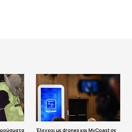
 κρούσματα
Έλεγχοι με drones και MyCoast σε