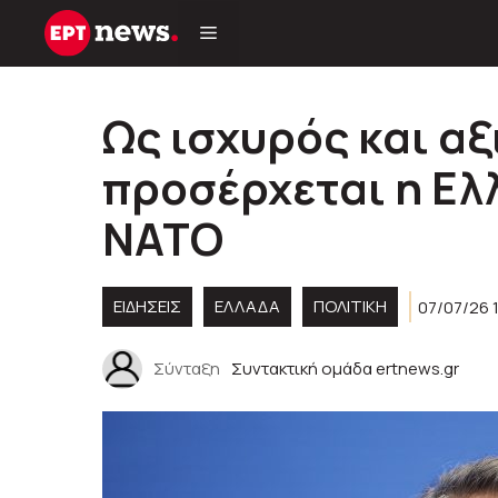
Μετάβαση
σε
περιεχόμενο
Ως ισχυρός και α
προσέρχεται η Ελ
ΝΑΤΟ
ΕΙΔΗΣΕΙΣ
ΕΛΛΑΔΑ
ΠΟΛΙΤΙΚΉ
07/07/26 
Σύνταξη
Συντακτική ομάδα ertnews.gr