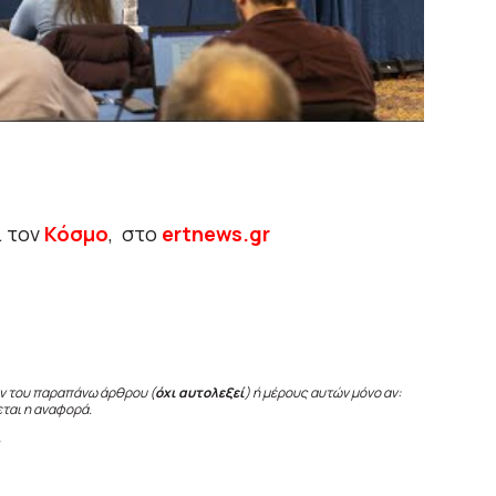
ι τον
Κόσμο
, στο
ertnews.gr
ν του παραπάνω άρθρου (
όχι αυτολεξεί
) ή μέρους αυτών μόνο αν:
εται η αναφορά.