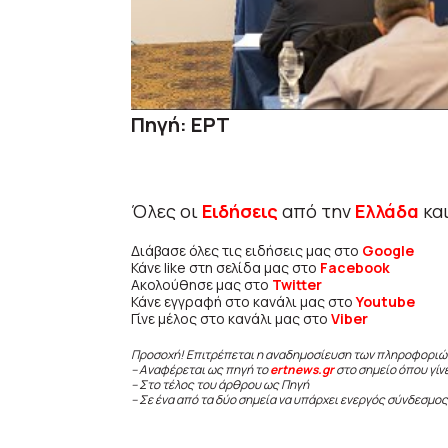
Πηγή: ΕΡΤ
Όλες οι
Ειδήσεις
από την
Ελλάδα
κα
Διάβασε όλες τις ειδήσεις μας στο
Google
Κάνε like στη σελίδα μας στο
Facebook
Ακολούθησε μας στο
Twitter
Κάνε εγγραφή στο κανάλι μας στο
Youtube
Γίνε μέλος στο κανάλι μας στο
Viber
Προσοχή! Επιτρέπεται η αναδημοσίευση των πληροφοριώ
– Αναφέρεται ως πηγή το
ertnews.gr
στο σημείο όπου γίν
– Στο τέλος του άρθρου ως Πηγή
– Σε ένα από τα δύο σημεία να υπάρχει ενεργός σύνδεσμος