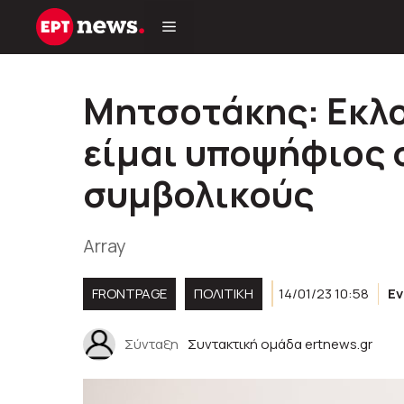
Μετάβαση
σε
περιεχόμενο
Μητσοτάκης: Εκλο
είμαι υποψήφιος 
συμβολικούς
Array
FRONTPAGE
ΠΟΛΙΤΙΚΉ
14/01/23 10:58
Ε
Σύνταξη
Συντακτική ομάδα ertnews.gr