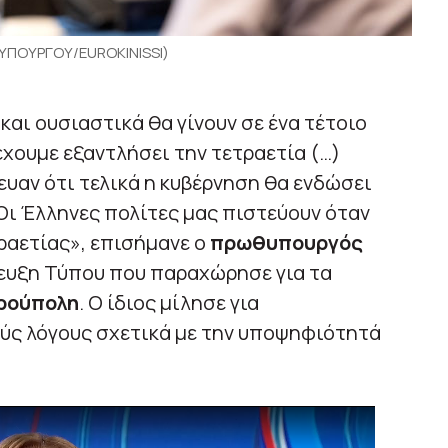
ΠΟΥΡΓΟΥ/EUROKINISSI)
 και ουσιαστικά θα γίνουν σε ένα τέτοιο
έχουμε εξαντλήσει την τετραετία (…)
ευαν ότι τελικά η κυβέρνηση θα ενδώσει
Οι Έλληνες πολίτες μας πιστεύουν όταν
τραετίας», επισήμανε ο
πρωθυπουργός
ευξη Τύπου που παραχώρησε για τα
ρούπολη
. Ο ίδιος μίλησε για
ούς λόγους σχετικά με την υποψηφιότητά