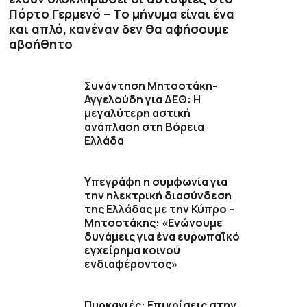
Πόρτο Γερμενό – Το μήνυμα είναι ένα
και απλό, κανέναν δεν θα αφήσουμε
αβοήθητο
Συνάντηση Μητσοτάκη-
Αγγελούδη για ΔΕΘ: Η
μεγαλύτερη αστική
ανάπλαση στη Βόρεια
Ελλάδα
Υπεγράφη η συμφωνία για
την ηλεκτρική διασύνδεση
της Ελλάδας με την Κύπρο –
Μητσοτάκης: «Ενώνουμε
δυνάμεις για ένα ευρωπαϊκό
εγχείρημα κοινού
ενδιαφέροντος»
Πυρκαγιές: Επικρίσεις στην