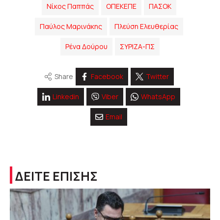
Νίκος Παππάς
ΟΠΕΚΕΠΕ
ΠΑΣΟΚ
Παύλος Μαρινάκης
Πλεύση Ελευθερίας
Ρένα Δούρου
ΣΥΡΙΖΑ-ΠΣ
Share
Facebook
Twitter
Linkedin
Viber
WhatsApp
Email
ΔΕΙΤΕ ΕΠΙΣΗΣ