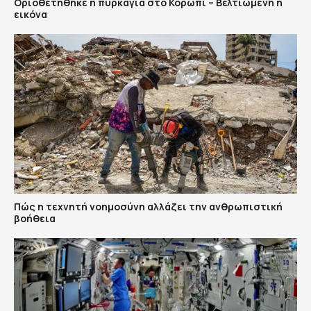
Οριοθετήθηκε η πυρκαγιά στο Κορωπί – Βελτιωμένη η
εικόνα
Πώς η τεχνητή νοημοσύνη αλλάζει την ανθρωπιστική
βοήθεια