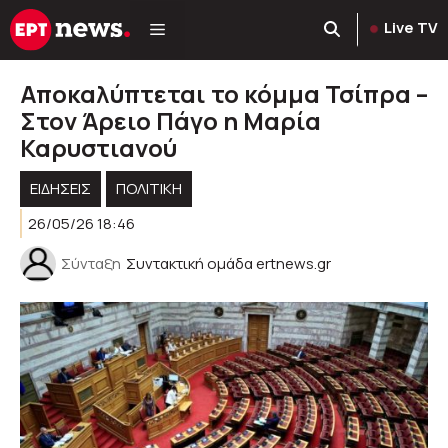
Μετάβαση
Live TV
σε
περιεχόμενο
Αποκαλύπτεται το κόμμα Τσίπρα –
Στον Άρειο Πάγο η Μαρία
Καρυστιανού
ΕΙΔΗΣΕΙΣ
ΠΟΛΙΤΙΚΉ
26/05/26 18:46
Σύνταξη
Συντακτική ομάδα ertnews.gr