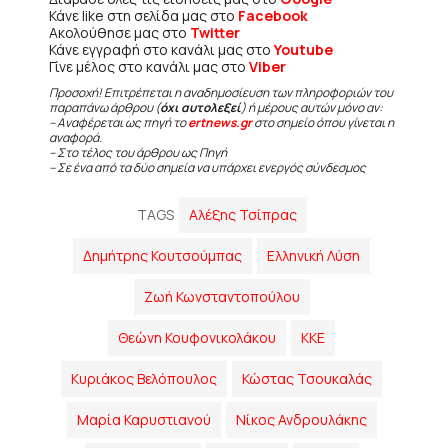
Κάνε like στη σελίδα μας στο
Facebook
Ακολούθησε μας στο
Twitter
Κάνε εγγραφή στο κανάλι μας στο
Youtube
Γίνε μέλος στο κανάλι μας στο
Viber
Προσοχή! Επιτρέπεται η αναδημοσίευση των πληροφοριών του
παραπάνω άρθρου (
όχι αυτολεξεί
) ή μέρους αυτών μόνο αν:
– Αναφέρεται ως πηγή το
ertnews.gr
στο σημείο όπου γίνεται η
αναφορά.
– Στο τέλος του άρθρου ως Πηγή
– Σε ένα από τα δύο σημεία να υπάρχει ενεργός σύνδεσμος
TAGS
Αλέξης Τσίπρας
Δημήτρης Κουτσούμπας
Ελληνική Λύση
Ζωή Κωνσταντοπούλου
Θεώνη Κουφονικολάκου
ΚΚΕ
Κυριάκος Βελόπουλος
Κώστας Τσουκαλάς
Μαρία Καρυστιανού
Νίκος Ανδρουλάκης