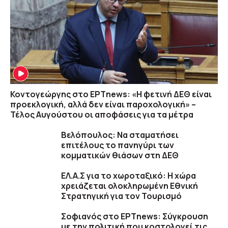
Κοντογεώργης στο ΕΡΤnews: «Η φετινή ΔΕΘ είναι
προεκλογική, αλλά δεν είναι παροχολογική» –
Τέλος Αυγούστου οι αποφάσεις για τα μέτρα
Βελόπουλος: Να σταματήσει
επιτέλους το πανηγύρι των
κομματικών θιάσων στη ΔΕΘ
ΕΛ.Α.Σ για το χωροταξικό: Η χώρα
χρειάζεται ολοκληρωμένη Εθνική
Στρατηγική για τον Τουρισμό
Σοφιανός στο ΕΡΤnews: Σύγκρουση
με την πολιτική που κοστολογεί τις