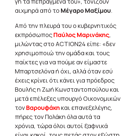
γη τα πεπραγμένα του», τονίζουν
αιχμηρά από το
Μέγαρο Μαξίμου
.
Από την πλευρά του ο κυβερνητικός
εκπρόσωπος
Παύλος Μαρινάκης
,
μιλώντας στο ACTION24 είπε: «δεν
χρησιμοποιώ την ομάδα και τους
παίκτες για να πούμε αν είμαστε
Μπαρτσελόνα ή όχι, αλλά όταν εσύ
έχεις κρίνει ότι κάνει για πρόεδρος
Βουλής η Ζωή Κωνσταντοπούλου και
μετά επέλεξες υπουργό Οικονομικών
τον
Βαρουφάκη
και επανεξελέγης,
πήρες τον Πολάκη όλα αυτά τα
χρόνια, τώρα όλοι αυτοί ξαφνικά
είναι κακοί, τους πετάς στον εξώστη,