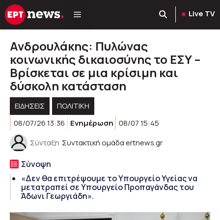
Μετάβαση
Live TV
σε
περιεχόμενο
Ανδρουλάκης: Πυλώνας
κοινωνικής δικαιοσύνης το ΕΣΥ –
Bρίσκεται σε μια κρίσιμη και
δύσκολη κατάσταση
ΕΙΔΗΣΕΙΣ
ΠΟΛΙΤΙΚΉ
08/07/26 13:36
Ενημέρωση
08/07 15:45
Σύνταξη
Συντακτική ομάδα ertnews.gr
Σύνοψη
«Δεν θα επιτρέψουμε το Υπουργείο Υγείας να
μετατραπεί σε Υπουργείο Προπαγάνδας του
Άδωνι Γεωργιάδη».