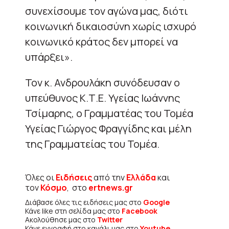
συνεχίσουμε τον αγώνα μας, διότι
κοινωνική δικαιοσύνη χωρίς ισχυρό
κοινωνικό κράτος δεν μπορεί να
υπάρξει».
Τον κ. Ανδρουλάκη συνόδευσαν ο
υπεύθυνος Κ.Τ.Ε. Υγείας Ιωάννης
Τσίμαρης, ο Γραμματέας του Τομέα
Υγείας Γιώργος Φραγγίδης και μέλη
της Γραμματείας του Τομέα.
Όλες οι
Ειδήσεις
από την
Ελλάδα
και
τον
Κόσμο
, στο
ertnews.gr
Διάβασε όλες τις ειδήσεις μας στο
Google
Κάνε like στη σελίδα μας στο
Facebook
Ακολούθησε μας στο
Twitter
Κάνε εγγραφή στο κανάλι μας στο
Youtube