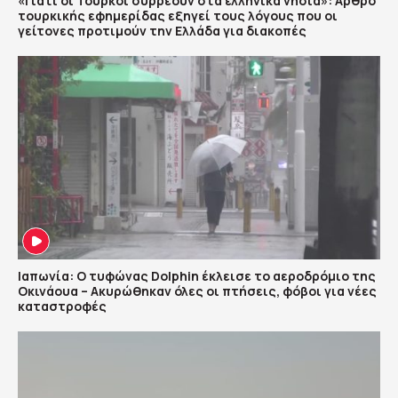
«Γιατί οι Τούρκοι συρρέουν στα ελληνικά νησιά»: Άρθρο
τουρκικής εφημερίδας εξηγεί τους λόγους που οι
γείτονες προτιμούν την Ελλάδα για διακοπές
Ιαπωνία: Ο τυφώνας Dolphin έκλεισε το αεροδρόμιο της
Οκινάουα – Ακυρώθηκαν όλες οι πτήσεις, φόβοι για νέες
καταστροφές