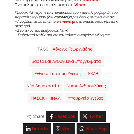
Γίνε μέλος στο κανάλι μας στο
Viber
Προσοχή! Επιτρέπεται η αναδημοσίευση των πληροφοριών του
παραπάνω άρθρου (
όχι αυτολεξεί
) ή μέρους αυτών μόνο αν:
– Αναφέρεται ως πηγή το
ertnews.gr
στο σημείο όπου γίνεται η
αναφορά.
– Στο τέλος του άρθρου ως Πηγή
– Σε ένα από τα δύο σημεία να υπάρχει ενεργός σύνδεσμος
TAGS
Άδωνις Γεωργιάδης
Βαρέα και Ανθυγιεινά Επαγγέλματα
Εθνικό Σύστημα Υγείας
ΕΚΑΒ
Νέα Δημοκρατία
Νίκος Ανδρουλάκης
ΠΑΣΟΚ – ΚΙΝΑΛ
Υπουργείο Υγείας
Share
Facebook
Twitter
Linkedin
Viber
WhatsApp