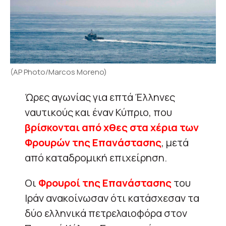
(AP Photo/Marcos Moreno)
Ώρες αγωνίας για επτά Έλληνες
ναυτικούς και έναν Κύπριο, που
βρίσκονται από χθες στα χέρια των
Φρουρών της Επανάστασης
, μετά
από καταδρομική επιχείρηση.
Οι
Φρουροί της Επανάστασης
του
Ιράν ανακοίνωσαν ότι κατάσχεσαν τα
δύο ελληνικά πετρελαιοφόρα στον