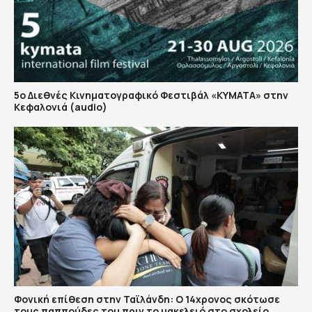
5ο Διεθνές Κινηματογραφικό Φεστιβάλ «ΚΥΜΑΤΑ» στην
Κεφαλονιά (audio)
Φονική επίθεση στην Ταϊλάνδη: Ο 14χρονος σκότωσε
τους παππούδες του πριν το μακελειό στο σχολείο