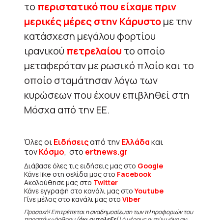
το
περιστατικό που είχαμε πριν
μερικές μέρες στην Κάρυστο
με την
κατάσχεση μεγάλου φορτίου
ιρανικού
πετρελαίου
το οποίο
μεταφερόταν με ρωσικό πλοίο και το
οποίο σταμάτησαν λόγω των
κυρώσεων που έχουν επιβληθεί στη
Μόσχα από την ΕΕ.
Όλες οι
Ειδήσεις
από την
Ελλάδα
και
τον
Κόσμο
, στο
ertnews.gr
Διάβασε όλες τις ειδήσεις μας στο
Google
Κάνε like στη σελίδα μας στο
Facebook
Ακολούθησε μας στο
Twitter
Κάνε εγγραφή στο κανάλι μας στο
Youtube
Γίνε μέλος στο κανάλι μας στο
Viber
Προσοχή! Επιτρέπεται η αναδημοσίευση των πληροφοριών του
παραπάνω άρθρου (
όχι αυτολεξεί
) ή μέρους αυτών μόνο αν: