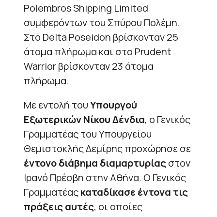
Polembros Shipping Limited
συμφερόντων του Σπύρου Πολέμη.
Στο Delta Poseidon βρίσκονταν 25
άτομα πλήρωμα και στο Prudent
Warrior βρίσκονταν 23 άτομα
πλήρωμα.
Με εντολή του
Υπουργού
Εξωτερικών Νίκου Δένδια
, ο Γενικός
Γραμματέας του Υπουργείου
Θεμιστοκλής Δεμίρης προχώρησε σε
έντονο διάβημα διαμαρτυρίας
στον
Ιρανό Πρέσβη στην Αθήνα. Ο Γενικός
Γραμματέας
καταδίκασε έντονα τις
πράξεις αυτές
, οι οποίες