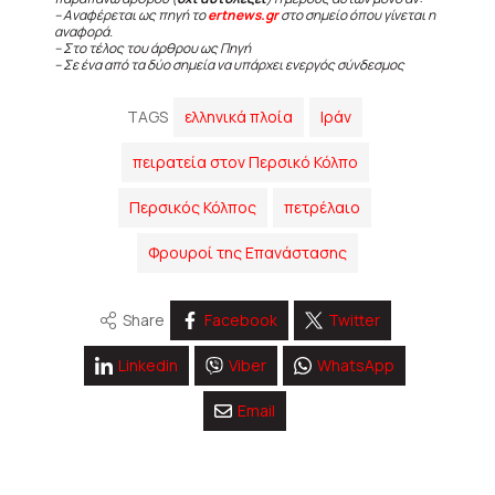
– Αναφέρεται ως πηγή το
ertnews.gr
στο σημείο όπου γίνεται η
αναφορά.
– Στο τέλος του άρθρου ως Πηγή
– Σε ένα από τα δύο σημεία να υπάρχει ενεργός σύνδεσμος
TAGS
ελληνικά πλοία
Ιράν
πειρατεία στον Περσικό Κόλπο
Περσικός Κόλπος
πετρέλαιο
Φρουροί της Επανάστασης
Share
Facebook
Twitter
Linkedin
Viber
WhatsApp
Email