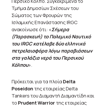
Περσικό Κόλπο. Συγκεκριμένα το
Τμήμα Δημοσίων Σχέσεων του
Σώματος των Φρουρών της
Ισλαμικής Επανάστασης IRGC
ανακοίνωσε ότι: «
Σήμερα
(Παρασκευή) το Πολεμικό Ναυτικό
του IRGC κατέλαβε δύο ελληνικά
πετρελαιοφόρα λόγω παραβιάσεων
στα γαλάζια νερά του Περσικού
Κόλπου
».
Πρόκειται για τα πλοία
Delta
Poseidon
της εταιρείας Delta
Tankers του Διαμαντή Διαμαντίδη και
το
Prudent Warrior
της εταιρείας