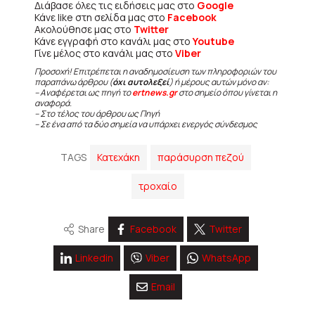
Διάβασε όλες τις ειδήσεις μας στο
Google
Κάνε like στη σελίδα μας στο
Facebook
Ακολούθησε μας στο
Twitter
Κάνε εγγραφή στο κανάλι μας στο
Youtube
Γίνε μέλος στο κανάλι μας στο
Viber
Προσοχή! Επιτρέπεται η αναδημοσίευση των πληροφοριών του
παραπάνω άρθρου (
όχι αυτολεξεί
) ή μέρους αυτών μόνο αν:
– Αναφέρεται ως πηγή το
ertnews.gr
στο σημείο όπου γίνεται η
αναφορά.
– Στο τέλος του άρθρου ως Πηγή
– Σε ένα από τα δύο σημεία να υπάρχει ενεργός σύνδεσμος
TAGS
Κατεχάκη
παράσυρση πεζού
τροχαίο
Share
Facebook
Twitter
Linkedin
Viber
WhatsApp
Email