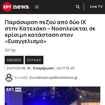
Μετάβαση
Live TV
σε
περιεχόμενο
Παράσυρση πεζού από δύο IX
στην Κατεχάκη – Νοσηλεύεται σε
κρίσιμη κατάσταση στον
«Ευαγγελισμό»
Array
ΕΙΔΗΣΕΙΣ
ΕΛΛΑΔΑ
24/11/22 06:38
Ενημέρωση
24/11 12:45
Σύνταξη
Συντακτική ομάδα ertnews.gr