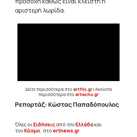
προσοχή καθώς είναι κλειστή η
αριστερή λωρίδα.
Δείτε περισσότερα στο
ertflix.gr
| Ακούστε
περισσότερα στο
ertecho.gr
Ρεπορτάζ: Κώστας Παπαδόπουλος
Όλες οι
Ειδήσεις
από την
Ελλάδα
και
τον
Κόσμο
, στο
ertnews.gr