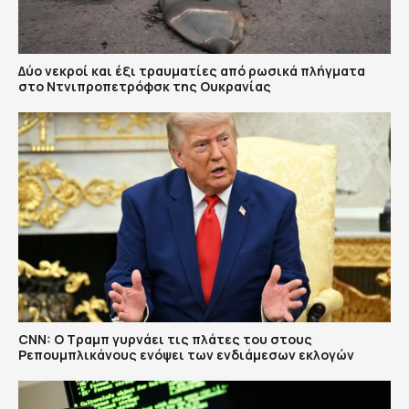
Δύο νεκροί και έξι τραυματίες από ρωσικά πλήγματα
στο Ντνιπροπετρόφσκ της Ουκρανίας
CNN: Ο Τραμπ γυρνάει τις πλάτες του στους
Ρεπουμπλικάνους ενόψει των ενδιάμεσων εκλογών