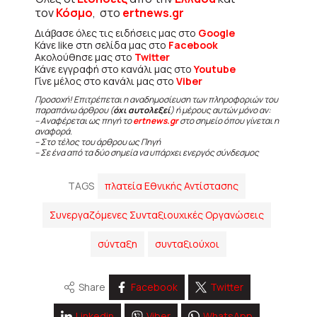
τον
Κόσμο
, στο
ertnews.gr
Διάβασε όλες τις ειδήσεις μας στο
Google
Κάνε like στη σελίδα μας στο
Facebook
Ακολούθησε μας στο
Twitter
Κάνε εγγραφή στο κανάλι μας στο
Youtube
Γίνε μέλος στο κανάλι μας στο
Viber
Προσοχή! Επιτρέπεται η αναδημοσίευση των πληροφοριών του
παραπάνω άρθρου (
όχι αυτολεξεί
) ή μέρους αυτών μόνο αν:
– Αναφέρεται ως πηγή το
ertnews.gr
στο σημείο όπου γίνεται η
αναφορά.
– Στο τέλος του άρθρου ως Πηγή
– Σε ένα από τα δύο σημεία να υπάρχει ενεργός σύνδεσμος
TAGS
πλατεία Εθνικής Αντίστασης
Συνεργαζόμενες Συνταξιουχικές Οργανώσεις
σύνταξη
συνταξιούχοι
Share
Facebook
Twitter
Linkedin
Viber
WhatsApp