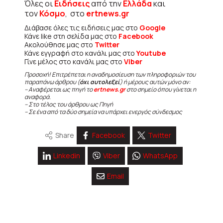
Όλες οι
Ειδήσεις
από την
Ελλάδα
και
τον
Κόσμο
, στο
ertnews.gr
Διάβασε όλες τις ειδήσεις μας στο
Google
Κάνε like στη σελίδα μας στο
Facebook
Ακολούθησε μας στο
Twitter
Κάνε εγγραφή στο κανάλι μας στο
Youtube
Γίνε μέλος στο κανάλι μας στο
Viber
Προσοχή! Επιτρέπεται η αναδημοσίευση των πληροφοριών του
παραπάνω άρθρου (
όχι αυτολεξεί
) ή μέρους αυτών μόνο αν:
– Αναφέρεται ως πηγή το
ertnews.gr
στο σημείο όπου γίνεται η
αναφορά.
– Στο τέλος του άρθρου ως Πηγή
– Σε ένα από τα δύο σημεία να υπάρχει ενεργός σύνδεσμος
Share
Facebook
Twitter
Linkedin
Viber
WhatsApp
Email