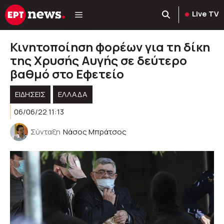
Μετάβαση
Live TV
σε
περιεχόμενο
Κινητοποίηση φορέων για τη δίκη
της Χρυσής Αυγής σε δεύτερο
βαθμό στο Εφετείο
ΕΙΔΗΣΕΙΣ
ΕΛΛΑΔΑ
06/06/22 11:13
Σύνταξη
Νάσος Μπράτσος