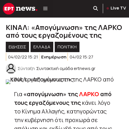
Μετάβαση
Live TV
σε
περιεχόμενο
ΚΙΝΑΛ: «Απογύμνωση» της ΛΑΡΚΟ
από τους εργαζομένους της
ΕΙΔΗΣΕΙΣ
ΕΛΛΑΔΑ
ΠΟΛΙΤΙΚΉ
04/02/22 15:21
Ενημέρωση
04/02 15:27
Σύνταξη
Συντακτική ομάδα ertnews.gr
Για
«απογύμνωση» της
ΛΑΡΚΟ
από
τους εργαζόμενους της
κάνει λόγο
το Κίνημα Αλλαγής, κατηγορώντας
την κυβέρνηση ότι προχωρά σε
απόλυση και εκδίωξή τους από τους