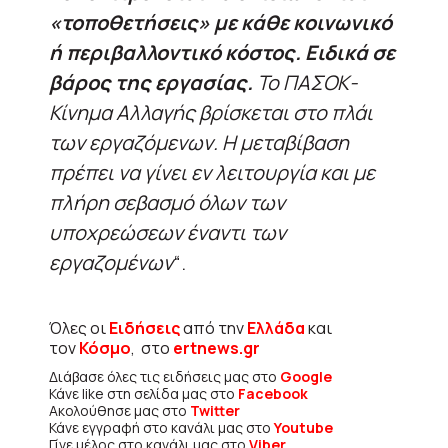
«τοποθετήσεις» με κάθε κοινωνικό
ή περιβαλλοντικό κόστος. Ειδικά σε
βάρος της εργασίας.
Το ΠΑΣΟΚ-
Κίνημα Αλλαγής βρίσκεται στο πλάι
των εργαζόμενων. Η μεταβίβαση
πρέπει να γίνει εν λειτουργία και με
πλήρη σεβασμό όλων των
υποχρεώσεων έναντι των
εργαζομένων
“.
Όλες οι
Ειδήσεις
από την
Ελλάδα
και
τον
Κόσμο
, στο
ertnews.gr
Διάβασε όλες τις ειδήσεις μας στο
Google
Κάνε like στη σελίδα μας στο
Facebook
Ακολούθησε μας στο
Twitter
Κάνε εγγραφή στο κανάλι μας στο
Youtube
Γίνε μέλος στο κανάλι μας στο
Viber