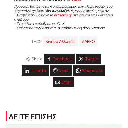
Προσοχή! Επιτρέπεται η αναδημοσίευση των πληροφοριών του
παραπάνω άρθρου (
όχι αυτολεξεί
) ή μέρους αυτών μόνο αν:
– Αναφέρεται ως πηγή το
ertnews.gr
στο σημείο όπου γίνεται η
αναφορά.
– Στο τέλος του άρθρου ως Πηγή
– Σε ένα από τα δύο σημεία να υπάρχει ενεργός σύνδεσμος
TAGS
Κίνημα Αλλαγής
ΛΑΡΚΟ
Share
Facebook
Twitter
Linkedin
Viber
WhatsApp
Email
ΔΕΙΤΕ ΕΠΙΣΗΣ