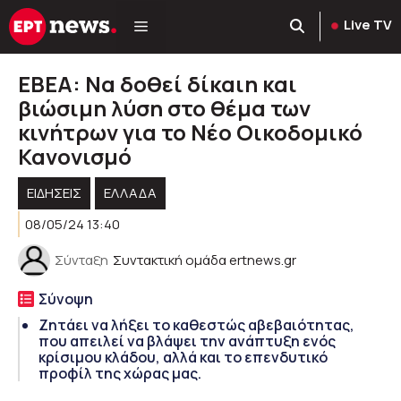
Μετάβαση
Live TV
σε
περιεχόμενο
ΕΒΕΑ: Να δοθεί δίκαιη και
βιώσιμη λύση στο θέμα των
κινήτρων για το Νέο Οικοδομικό
Κανονισμό
ΕΙΔΗΣΕΙΣ
ΕΛΛΑΔΑ
08/05/24 13:40
Σύνταξη
Συντακτική ομάδα ertnews.gr
Σύνοψη
Ζητάει να λήξει το καθεστώς αβεβαιότητας,
που απειλεί να βλάψει την ανάπτυξη ενός
κρίσιμου κλάδου, αλλά και το επενδυτικό
προφίλ της χώρας μας.