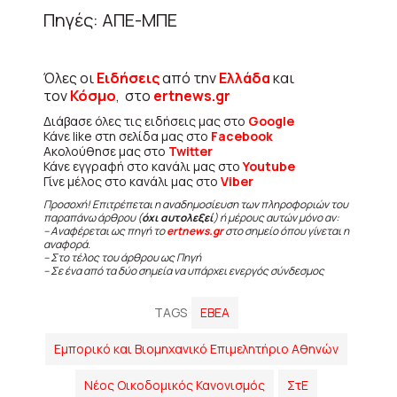
Πηγές: ΑΠΕ-ΜΠΕ
Όλες οι
Ειδήσεις
από την
Ελλάδα
και
τον
Κόσμο
, στο
ertnews.gr
Διάβασε όλες τις ειδήσεις μας στο
Google
Κάνε like στη σελίδα μας στο
Facebook
Ακολούθησε μας στο
Twitter
Κάνε εγγραφή στο κανάλι μας στο
Youtube
Γίνε μέλος στο κανάλι μας στο
Viber
Προσοχή! Επιτρέπεται η αναδημοσίευση των πληροφοριών του
παραπάνω άρθρου (
όχι αυτολεξεί
) ή μέρους αυτών μόνο αν:
– Αναφέρεται ως πηγή το
ertnews.gr
στο σημείο όπου γίνεται η
αναφορά.
– Στο τέλος του άρθρου ως Πηγή
– Σε ένα από τα δύο σημεία να υπάρχει ενεργός σύνδεσμος
TAGS
ΕΒΕΑ
Εμπορικό και Βιομηχανικό Επιμελητήριο Αθηνών
Νέος Οικοδομικός Κανονισμός
ΣτΕ