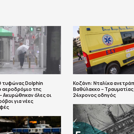
Ο τυφώνας Dolphin
Κοζάνη: Νταλίκα ανετρά
ο αεροδρόμιο της
Βαθύλακκο – Τραυματίας
– Ακυρώθηκαν όλες οι
24χρονος οδηγός
φόβοι για νέες
φές