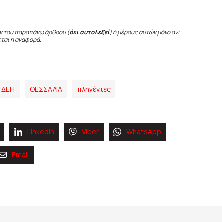
ν του παραπάνω άρθρου (
όχι αυτολεξεί
) ή μέρους αυτών μόνο αν:
εται η αναφορά.
 ΔΕΗ
ΘΕΣΣΑΛΙΑ
πληγέντες
Linkedin
Viber
WhatsApp
Email