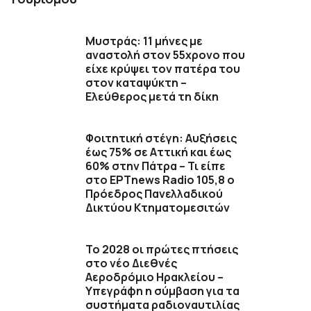
Μυστράς: 11 μήνες με
αναστολή στον 55χρονο που
είχε κρύψει τον πατέρα του
στον καταψύκτη –
Ελεύθερος μετά τη δίκη
Φοιτητική στέγη: Αυξήσεις
έως 75% σε Αττική και έως
60% στην Πάτρα – Τι είπε
στο ΕΡΤnews Radio 105,8 ο
Πρόεδρος Πανελλαδικού
Δικτύου Κτηματομεσιτών
Το 2028 οι πρώτες πτήσεις
στο νέο Διεθνές
Αεροδρόμιο Ηρακλείου –
Υπεγράφη η σύμβαση για τα
συστήματα ραδιοναυτιλίας