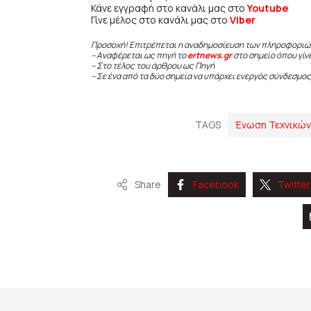
Κάνε εγγραφή στο κανάλι μας στο
Youtube
Γίνε μέλος στο κανάλι μας στο
Viber
Προσοχή! Επιτρέπεται η αναδημοσίευση των πληροφοριώ
– Αναφέρεται ως πηγή το
ertnews.gr
στο σημείο όπου γίν
– Στο τέλος του άρθρου ως Πηγή
– Σε ένα από τα δύο σημεία να υπάρχει ενεργός σύνδεσμος
TAGS
Ένωση Τεχνικώv
Share
Facebook
Twitter