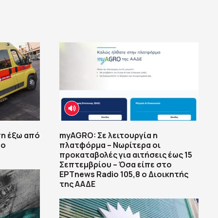
πη έξω από
myAGRO: Σε λειτουργία η
 ο
πλατφόρμα – Νωρίτερα οι
προκαταβολές για αιτήσεις έως 15
Σεπτεμβρίου – Όσα είπε στο
ΕΡΤnews Radio 105,8 ο Διοικητής
της ΑΑΔΕ