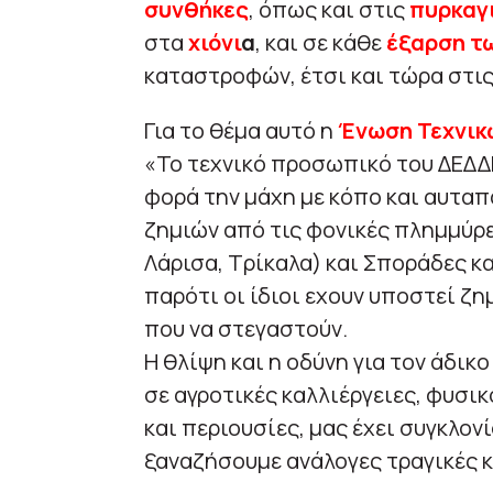
συνθήκες
, όπως και στις
πυρκαγ
στα
χιόνι
α
, και σε κάθε
έξαρση τ
καταστροφών, έτσι και τώρα στις
Για το θέμα αυτό η
Ένωση Τεχνικ
«Το τεχνικό προσωπικό του ΔΕΔΔΗ
φορά την μάχη με κόπο και αυτα
ζημιών από τις φονικές πλημμύρε
Λάρισα, Τρίκαλα) και Σποράδες κ
παρότι οι ίδιοι εχουν υποστεί ζημ
που να στεγαστούν.
Η θλίψη και η οδύνη για τον άδικ
σε αγροτικές καλλιέργειες, φυσι
και περιουσίες, μας έχει συγκλον
ξαναζήσουμε ανάλογες τραγικές 