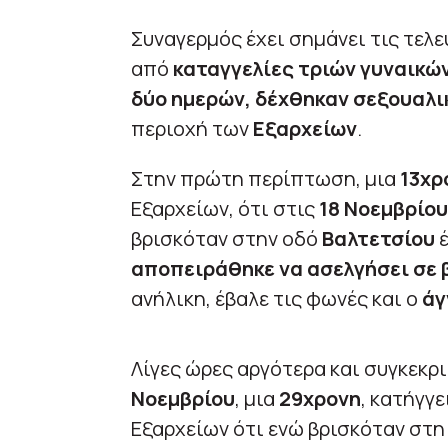
Συναγερμός έχει σημάνει τις τελ
από
καταγγελίες τριών γυναικώ
δύο ημερών, δέχθηκαν σεξουαλι
περιοχή των
Εξαρχείων
.
Στην πρώτη περίπτωση, μια
13χρ
Εξαρχείων, ότι στις
18 Νοεμβρίου
βρισκόταν στην οδό
Βαλτετσίου
αποπειράθηκε να ασελγήσει σε 
ανήλικη, έβαλε τις φωνές και ο
άγ
Λίγες ώρες αργότερα και συγκεκρ
Νοεμβρίου
, μια
29χρονη
, κατήγγ
Εξαρχείων ότι ενώ βρισκόταν στ