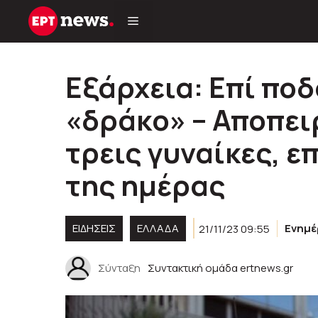
Μετάβαση
σε
περιεχόμενο
Εξάρχεια: Επί ποδ
«δράκο» – Αποπει
τρεις γυναίκες, ε
της ημέρας
ΕΙΔΗΣΕΙΣ
ΕΛΛΑΔΑ
21/11/23 09:55
Ενημ
Σύνταξη
Συντακτική ομάδα ertnews.gr