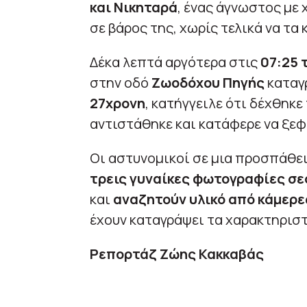
και Νικηταρά
, ένας άγνωστος με
σε βάρος της, χωρίς τελικά να τα
Δέκα λεπτά αργότερα στις
07:25 
στην οδό
Ζωοδόχου Πηγής
καταγρ
27χρονη
, κατήγγειλε ότι δέχθηκε
αντιστάθηκε και κατάφερε να ξε
Οι αστυνομικοί σε μια προσπάθε
τρεις γυναίκες φωτογραφίες σ
και
αναζητούν υλικό από κάμερε
έχουν καταγράψει τα χαρακτηριστ
Ρεπορτάζ Ζώης Κακκαβάς