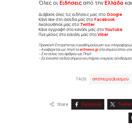
Όλες οι
Ειδήσεις
από την
Ελλάδα
κα
Διάβασε όλες τις ειδήσεις μας στο
Google
Κάνε like στη σελίδα μας στο
Facebook
Ακολούθησε μας στο
Twitter
Κάνε εγγραφή στο κανάλι μας στο
Youtube
Γίνε μέλος στο κανάλι μας στο
Viber
Προσοχή! Επιτρέπεται η αναδημοσίευση των πληροφοριώ
– Αναφέρεται ως πηγή το
ertnews.gr
στο σημείο όπου γίν
– Στο τέλος του άρθρου ως Πηγή
– Σε ένα από τα δύο σημεία να υπάρχει ενεργός σύνδεσμος
TAGS
απόπειρα βιασμού
Share
Facebook
Twitter