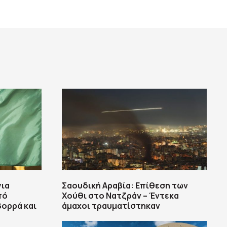
για
Σαουδική Αραβία: Επίθεση των
πό
Χούθι στο Νατζράν – Έντεκα
βορρά και
άμαχοι τραυματίστηκαν