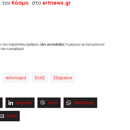
ι τον
Κόσμο
, στο
ertnews.gr
ν του παραπάνω άρθρου (
όχι αυτολεξεί
) ή μέρους αυτών μόνο αν:
εται η αναφορά.
αστυνομία
ΕΛΑΣ
Εξάρχεια
Linkedin
Viber
WhatsApp
Email