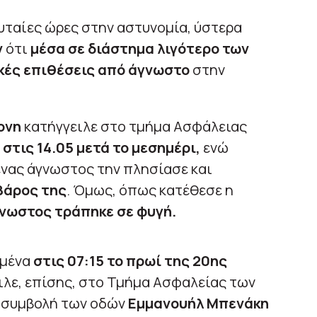
ευταίες ώρες στην αστυνομία, ύστερα
ν
ότι
μέσα σε διάστημα λιγότερο των
κές επιθέσεις από άγνωστο
στην
ονη
κατήγγειλε στο τμήμα Ασφάλειας
 στις 14.05 μετά το μεσημέρι,
ενώ
ένας άγνωστος την πλησίασε και
βάρος της
. Όμως, όπως κατέθεσε η
νωστος τράπηκε σε φυγή.
ιμένα
στις 07:15 το πρωί της 20ης
ειλε, επίσης, στο Τμήμα Ασφαλείας των
η συμβολή των οδών
Εμμανουήλ Μπενάκη