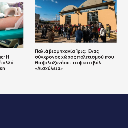
Παλιά βιομηχανία Ίρις: Ένας
ς: H
σύγχρονος χώρος πολιτισμού που
ή αλλά
θα φιλοξενήσει το φεστιβάλ
ική
«Αισχύλεια»