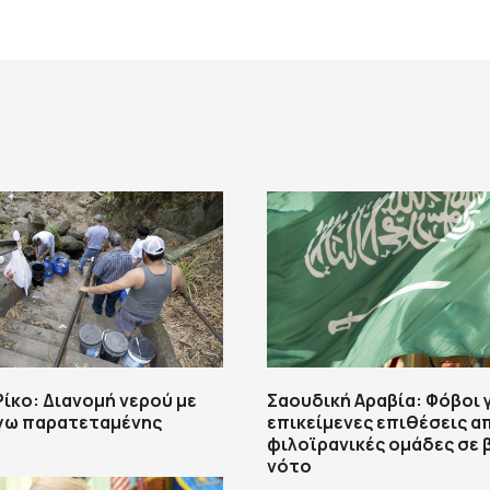
ίκο: Διανομή νερού με
Σαουδική Αραβία: Φόβοι 
όγω παρατεταμένης
επικείμενες επιθέσεις α
φιλοϊρανικές ομάδες σε 
νότο