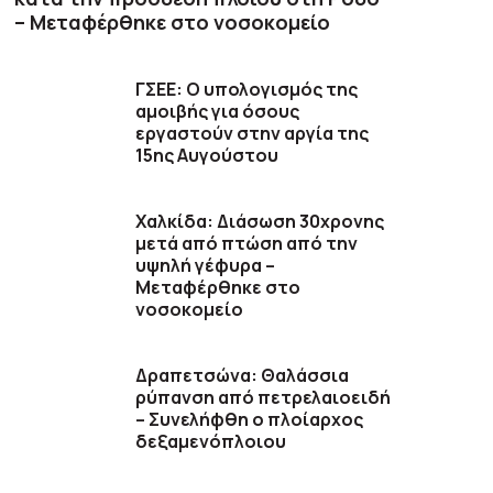
– Μεταφέρθηκε στο νοσοκομείο
ΓΣΕΕ: Ο υπολογισμός της
αμοιβής για όσους
εργαστούν στην αργία της
15ης Αυγούστου
Χαλκίδα: Διάσωση 30χρονης
μετά από πτώση από την
υψηλή γέφυρα –
Μεταφέρθηκε στο
νοσοκομείο
Δραπετσώνα: Θαλάσσια
ρύπανση από πετρελαιοειδή
– Συνελήφθη ο πλοίαρχος
δεξαμενόπλοιου