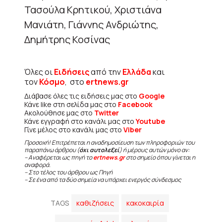
Τασούλα Κρητικού, Χριστιάνα
Μανιάτη, Γιάννης Ανδριώτης,
Δημήτρης Κοσίνας
Όλες οι
Ειδήσεις
από την
Ελλάδα
και
τον
Κόσμο
, στο
ertnews.gr
Διάβασε όλες τις ειδήσεις μας στο
Google
Κάνε like στη σελίδα μας στο
Facebook
Ακολούθησε μας στο
Twitter
Κάνε εγγραφή στο κανάλι μας στο
Youtube
Γίνε μέλος στο κανάλι μας στο
Viber
Προσοχή! Επιτρέπεται η αναδημοσίευση των πληροφοριών του
παραπάνω άρθρου (
όχι αυτολεξεί
) ή μέρους αυτών μόνο αν:
– Αναφέρεται ως πηγή το
ertnews.gr
στο σημείο όπου γίνεται η
αναφορά.
– Στο τέλος του άρθρου ως Πηγή
– Σε ένα από τα δύο σημεία να υπάρχει ενεργός σύνδεσμος
TAGS
καθιζήσεις
κακοκαιρία