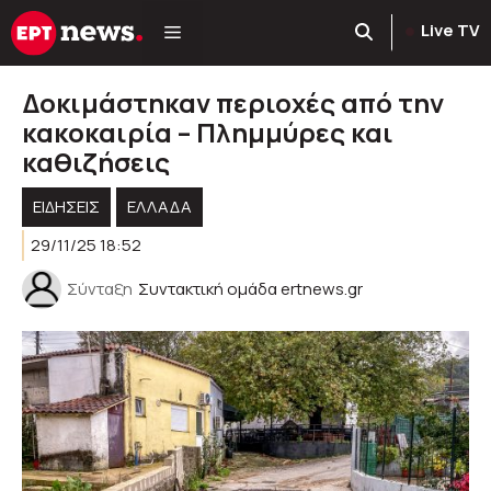
Μετάβαση
Live TV
σε
περιεχόμενο
Δοκιμάστηκαν περιοχές από την
κακοκαιρία – Πλημμύρες και
καθιζήσεις
ΕΙΔΗΣΕΙΣ
ΕΛΛΑΔΑ
29/11/25 18:52
Σύνταξη
Συντακτική ομάδα ertnews.gr