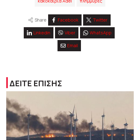
κακοκαιρία Adel
πλημμύρες
Share
Facebook
Twitter
Linkedin
Viber
WhatsApp
Email
ΔΕΙΤΕ ΕΠΙΣΗΣ