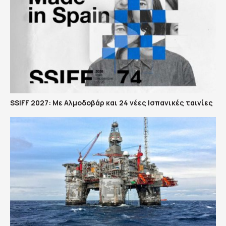
SSIFF 2027: Με Αλμοδοβάρ και 24 νέες Ισπανικές ταινίες