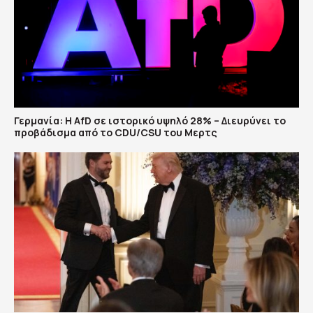
Γερμανία: Η AfD σε ιστορικό υψηλό 28% – Διευρύνει το
προβάδισμα από το CDU/CSU του Μερτς