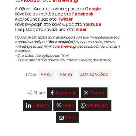
Διάβασε όλες τις ειδήσεις μας στο
Google
Κάνε like στη σελίδα μας στο
Facebook
Ακολούθησε μας στο
Twitter
Κάνε εγγραφή στο κανάλι μας στο
Youtube
Γίνε μέλος στο κανάλι μας στο
Viber
Προσοχή! Επιτρέπεται η αναδημοσίευση των πληροφοριών του
παραπάνω άρθρου (
όχι αυτολεξεί
) ή μέρους αυτών μόνο αν:
– Αναφέρεται ως πηγή το
ertnews.gr
στο σημείο όπου γίνεται η
αναφορά.
– Στο τέλος του άρθρου ως Πηγή
– Σε ένα από τα δύο σημεία να υπάρχει ενεργός σύνδεσμος
TAGS
ΑΑΔΕ
ΑΔΕΔΥ
ΔΟΥ Χαλκίδας
Share
Facebook
Twitter
Linkedin
Viber
WhatsApp
Email