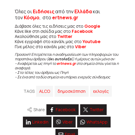
Όλες οι
Ειδήσεις
από την
Ελλάδα
και
τον
Κόσμο
, στο
ertnews.gr
Διάβασε όλες τις ειδήσεις μας στο
Google
Κάνε like στη σελίδα μας στο
Facebook
Ακολούθησε μας στο
Twitter
Κάνε εγγραφή στο κανάλι μας στο
Youtube
Γίνε μέλος στο κανάλι μας στο
Viber
Προσοχή! Επιτρέπεται η αναδημοσίευση των πληροφοριών του
παραπάνω άρθρου (
όχι αυτολεξεί
) ή μέρους αυτών μόνο αν:
– Αναφέρεται ως πηγή το
ertnews.gr
στο σημείο όπου γίνεται η
αναφορά.
– Στο τέλος του άρθρου ως Πηγή
– Σε ένα από τα δύο σημεία να υπάρχει ενεργός σύνδεσμος
TAGS
ALCO
δημοσκόπηση
εκλογές
Share
Facebook
Twitter
Linkedin
Viber
WhatsApp
Email