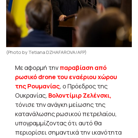
(Photo by Tetiana DZHAFAROVA/AFP)
Με αφορμή την
παραβίαση από
ρωσικό drone του εναέριου χώρου
της Ρουμανίας
, ο Πρόεδρος της
Ουκρανίας,
Βολοντίμιρ Ζελένσκι,
τόνισε την ανάγκη μείωσης της
κατανάλωσης ρωσικού πετρελαίου,
υπογραμμίζοντας ότι αυτό θα
περιορίσει σημαντικά την ικανότητα