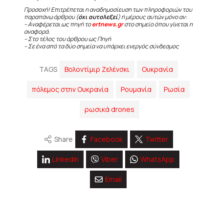
Προσοχή! Επιτρέπεται η αναδημοσίευση των πληροφοριών του
παραπάνω άρθρου (
όχι αυτολεξεί
) ή μέρους αυτών μόνο αν:
– Αναφέρεται ως πηγή το
ertnews.gr
στο σημείο όπου γίνεται η
αναφορά.
– Στο τέλος του άρθρου ως Πηγή
– Σε ένα από τα δύο σημεία να υπάρχει ενεργός σύνδεσμος
TAGS
Βολοντίμιρ Ζελένσκι
Ουκρανία
πόλεμος στην Ουκρανία
Ρουμανία
Ρωσία
ρωσικά drones
Share
Facebook
Twitter
Linkedin
Viber
WhatsApp
Email