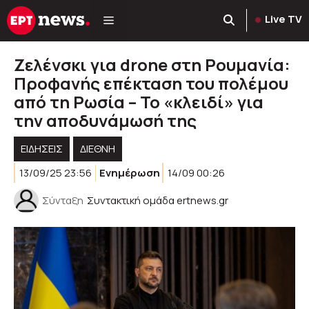
Μετάβαση
Live TV
σε
περιεχόμενο
Ζελένσκι για drone στη Ρουμανία:
Προφανής επέκταση του πολέμου
από τη Ρωσία – Το «κλειδί» για
την αποδυνάμωσή της
ΕΙΔΗΣΕΙΣ
ΔΙΕΘΝΗ
13/09/25 23:56
Ενημέρωση
14/09 00:26
Σύνταξη
Συντακτική ομάδα ertnews.gr