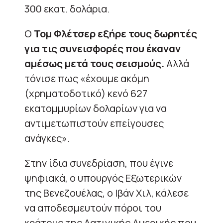
300 εκατ. δολάρια.
Ο
Τομ Φλέτσερ εξήρε τους δωρητές
για τις συνεισφορές που έκαναν
αμέσως μετά τους σεισμούς.
Αλλά
τόνισε πως «έχουμε ακόμη
(χρηματοδοτικό) κενό 627
εκατομμυρίων δολαρίων για να
αντιμετωπιστούν επείγουσες
ανάγκες».
Στην ίδια συνεδρίαση, που έγινε
ψηφιακά, ο υπουργός Εξωτερικών
της Βενεζουέλας, ο Ιβάν Χιλ, κάλεσε
να αποδεσμευτούν πόροι του
κράτους της Λατινικής Αμερικής που