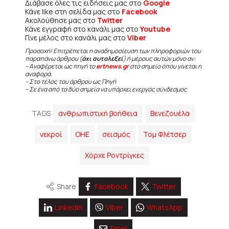
Διάβασε όλες τις ειδήσεις μας στο
Google
Κάνε like στη σελίδα μας στο
Facebook
Ακολούθησε μας στο
Twitter
Κάνε εγγραφή στο κανάλι μας στο
Youtube
Γίνε μέλος στο κανάλι μας στο
Viber
Προσοχή! Επιτρέπεται η αναδημοσίευση των πληροφοριών του
παραπάνω άρθρου (
όχι αυτολεξεί
) ή μέρους αυτών μόνο αν:
– Αναφέρεται ως πηγή το
ertnews.gr
στο σημείο όπου γίνεται η
αναφορά.
– Στο τέλος του άρθρου ως Πηγή
– Σε ένα από τα δύο σημεία να υπάρχει ενεργός σύνδεσμος
TAGS
ανθρωπιστική βοήθεια
Βενεζουέλα
νεκροί
ΟΗΕ
σεισμός
Τομ Φλέτσερ
Χόρχε Ροντρίγκες
Share
Facebook
Twitter
Linkedin
Viber
WhatsApp
Email