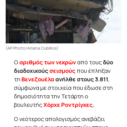
(AP Photo/Ariana Cubillos)
Ο
αριθμός των νεκρών
από τους
δύο
διαδοχικούς
σεισμούς
που έπληξαν
τη
Βενεζουέλα
ανήλθε στους 3.811
,
σύμφωνα με στοιχεία που έδωσε στη
δημοσιότητα την Τετάρτη ο
βουλευτής
Χόρχε Ροντρίγκες
.
Ο νεότερος απολογισμός ανεβάζει