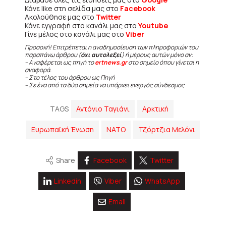
Κάνε like στη σελίδα μας στο
Facebook
Ακολούθησε μας στο
Twitter
Κάνε εγγραφή στο κανάλι μας στο
Youtube
Γίνε μέλος στο κανάλι μας στο
Viber
Προσοχή! Επιτρέπεται η αναδημοσίευση των πληροφοριών του
παραπάνω άρθρου (
όχι αυτολεξεί
) ή μέρους αυτών μόνο αν:
– Αναφέρεται ως πηγή το
ertnews.gr
στο σημείο όπου γίνεται η
αναφορά.
– Στο τέλος του άρθρου ως Πηγή
– Σε ένα από τα δύο σημεία να υπάρχει ενεργός σύνδεσμος
TAGS
Αντόνιο Ταγιάνι
Αρκτική
Ευρωπαϊκή Ένωση
ΝΑΤΟ
Τζόρτζια Μελόνι
Share
Facebook
Twitter
Linkedin
Viber
WhatsApp
Email