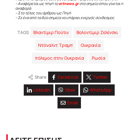
– Αναφέρεται ως πηγή το
ertnews.gr
στο σημείο όπου γίνεται η
αναφορά.
– Στο τέλος του άρθρου ως Πηγή
– Σε ένα από τα δύο σημεία να υπάρχει ενεργός σύνδεσμος
TAGS
Βλαντίμιρ Πούτιν
Βολοντίμιρ Ζελένσκι
Ντόναλντ Τραμπ
Ουκρανία
πόλεμος στην Ουκρανία
Ρωσία
Share
Facebook
Twitter
Linkedin
Viber
WhatsApp
Email