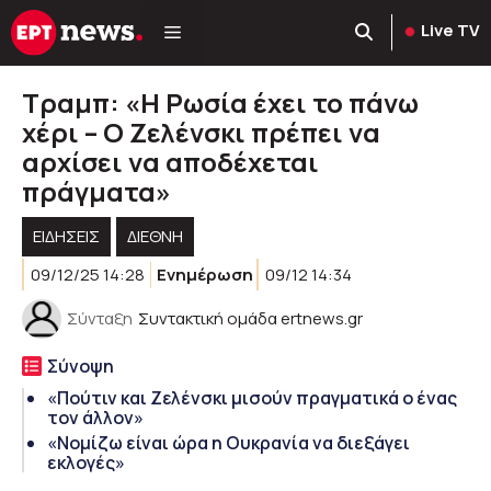
Μετάβαση
Live TV
σε
περιεχόμενο
Τραμπ: «Η Ρωσία έχει το πάνω
χέρι – Ο Ζελένσκι πρέπει να
αρχίσει να αποδέχεται
πράγματα»
ΕΙΔΗΣΕΙΣ
ΔΙΕΘΝΗ
09/12/25 14:28
Ενημέρωση
09/12 14:34
Σύνταξη
Συντακτική ομάδα ertnews.gr
Σύνοψη
«Πούτιν και Ζελένσκι μισούν πραγματικά ο ένας
τον άλλον»
«Νομίζω είναι ώρα η Ουκρανία να διεξάγει
εκλογές»