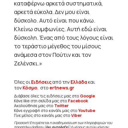
καταφέρνω αρκετά συστηματικά,
αρκετά εύκολα. Δεν μου είναι
δύσκολο. Αυτό είναι που κάνω.
Κλείνω συμφωνίες. Αυτή εδώ είναι
δύσκολη. Ένας από τους λόγους είναι
το τεράστιο μέγεθος του μίσους
ανάμεσα στον Πούτιν και τον
Ζελένσκι.»
Όλες οι
Ειδήσεις
από την
Ελλάδα
και
τον
Κόσμο
, στο
ertnews.gr
Διάβασε όλες τις ειδήσεις μας στο
Google
Κάνε like στη σελίδα μας στο
Facebook
Ακολούθησε μας στο
Twitter
Κάνε εγγραφή στο κανάλι μας στο
Youtube
Γίνε μέλος στο κανάλι μας στο
Viber
Προσοχή! Επιτρέπεται η αναδημοσίευση των πληροφοριών του
παραπάνω άρθρου (
όχι αυτολεξεί
) ή μέρους αυτών μόνο αν: