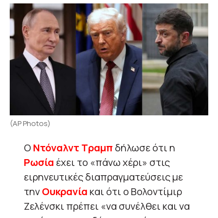
(AP Photos)
Ο
Ντόναλντ Τραμπ
δήλωσε ότι η
Ρωσία
έχει το «πάνω χέρι» στις
ειρηνευτικές διαπραγματεύσεις με
την
Ουκρανία
και ότι ο Βολοντίμιρ
Ζελένσκι πρέπει «να συνέλθει και να