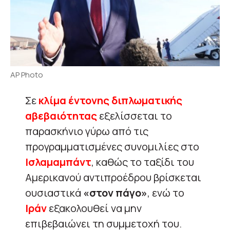
AP Photo
Σε
κλίμα έντονης διπλωματικής
αβεβαιότητας
εξελίσσεται το
παρασκήνιο γύρω από τις
προγραμματισμένες συνομιλίες στο
Ισλαμαμπάντ
, καθώς το ταξίδι του
Αμερικανού αντιπροέδρου βρίσκεται
ουσιαστικά
«στον πάγο»
, ενώ το
Ιράν
εξακολουθεί να μην
επιβεβαιώνει τη συμμετοχή του.