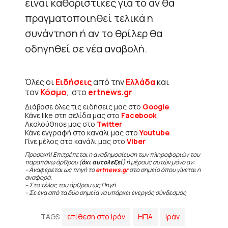
είναι καθοριστικές για το αν θα
πραγματοποιηθεί τελικά η
συνάντηση ή αν το θρίλερ θα
οδηγηθεί σε νέα αναβολή.
Όλες οι
Ειδήσεις
από την
Ελλάδα
και
τον
Κόσμο
, στο
ertnews.gr
Διάβασε όλες τις ειδήσεις μας στο
Google
Κάνε like στη σελίδα μας στο
Facebook
Ακολούθησε μας στο
Twitter
Κάνε εγγραφή στο κανάλι μας στο
Youtube
Γίνε μέλος στο κανάλι μας στο
Viber
Προσοχή! Επιτρέπεται η αναδημοσίευση των πληροφοριών του
παραπάνω άρθρου (
όχι αυτολεξεί
) ή μέρους αυτών μόνο αν:
– Αναφέρεται ως πηγή το
ertnews.gr
στο σημείο όπου γίνεται η
αναφορά.
– Στο τέλος του άρθρου ως Πηγή
– Σε ένα από τα δύο σημεία να υπάρχει ενεργός σύνδεσμος
TAGS
επίθεση στο Ιράν
ΗΠΑ
Ιράν