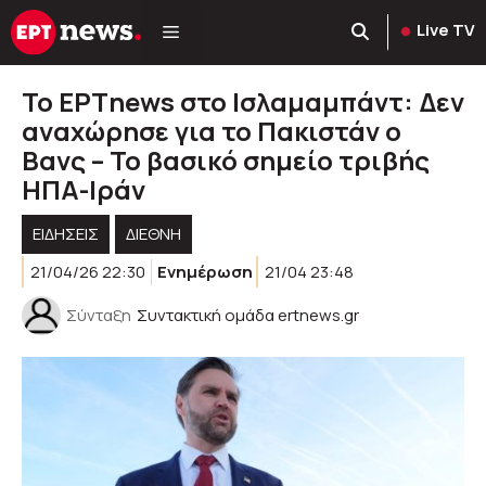
Μετάβαση
Live TV
σε
περιεχόμενο
Το ΕΡΤnews στο Ισλαμαμπάντ: Δεν
αναχώρησε για το Πακιστάν ο
Βανς – Το βασικό σημείο τριβής
ΗΠΑ-Ιράν
ΕΙΔΗΣΕΙΣ
ΔΙΕΘΝΗ
21/04/26 22:30
Ενημέρωση
21/04 23:48
Σύνταξη
Συντακτική ομάδα ertnews.gr