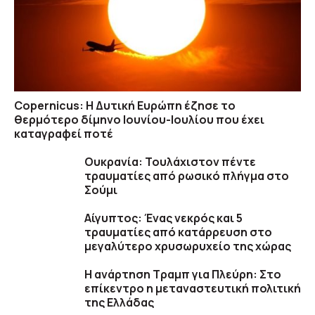
Copernicus: H Δυτική Ευρώπη έζησε το
θερμότερο δίμηνο Ιουνίου-Ιουλίου που έχει
καταγραφεί ποτέ
Ουκρανία: Τουλάχιστον πέντε
τραυματίες από ρωσικό πλήγμα στο
Σούμι
Αίγυπτος: Ένας νεκρός και 5
τραυματίες από κατάρρευση στο
μεγαλύτερο χρυσωρυχείο της χώρας
Η ανάρτηση Τραμπ για Πλεύρη: Στο
επίκεντρο η μεταναστευτική πολιτική
της Ελλάδας