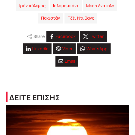
Ιράν πόλεμος
Ισλαμαμπάντ
Μέση Ανατολή
Πακιστάν
Τζέι Ντι Βανς
Share
Facebook
Twitter
Linkedin
Viber
WhatsApp
Email
ΔΕΙΤΕ ΕΠΙΣΗΣ