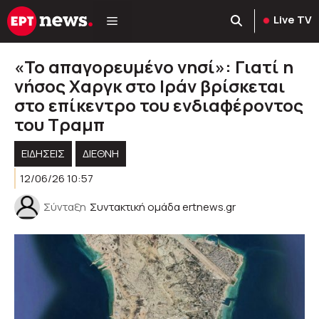
Μετάβαση
Live TV
σε
περιεχόμενο
«Το απαγορευμένο νησί»: Γιατί η
νήσος Χαργκ στο Ιράν βρίσκεται
στο επίκεντρο του ενδιαφέροντος
του Τραμπ
ΕΙΔΗΣΕΙΣ
ΔΙΕΘΝΗ
12/06/26 10:57
Σύνταξη
Συντακτική ομάδα ertnews.gr