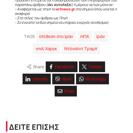
Προσοχή! Επιτρέπεται η αναδημοσίευση των πληροφοριών του
παραπάνω άρθρου (
όχι αυτολεξεί
) ή μέρους αυτών μόνο αν:
– Αναφέρεται ως πηγή το
ertnews.gr
στο σημείο όπου γίνεται η
αναφορά.
– Στο τέλος του άρθρου ως Πηγή
– Σε ένα από τα δύο σημεία να υπάρχει ενεργός σύνδεσμος
TAGS
επίθεση στο Ιράν
ΗΠΑ
Ιράν
νησί Χαργκ
Ντόναλντ Τραμπ
Share
Facebook
Twitter
Linkedin
Viber
WhatsApp
Email
ΔΕΙΤΕ ΕΠΙΣΗΣ