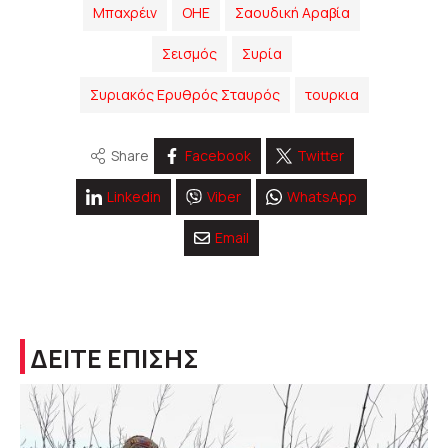
Μπαχρέιν
ΟΗΕ
Σαουδική Αραβία
Σεισμός
Συρία
Συριακός Ερυθρός Σταυρός
τουρκια
Share
Facebook
Twitter
Linkedin
Viber
WhatsApp
Email
ΔΕΙΤΕ ΕΠΙΣΗΣ