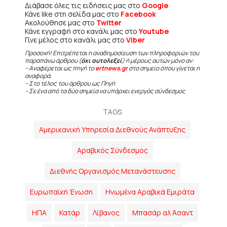
Διάβασε όλες τις ειδήσεις μας στο
Google
Κάνε like στη σελίδα μας στο
Facebook
Ακολούθησε μας στο
Twitter
Κάνε εγγραφή στο κανάλι μας στο
Youtube
Γίνε μέλος στο κανάλι μας στο
Viber
Προσοχή! Επιτρέπεται η αναδημοσίευση των πληροφοριών του
παραπάνω άρθρου (
όχι αυτολεξεί
) ή μέρους αυτών μόνο αν:
– Αναφέρεται ως πηγή το
ertnews.gr
στο σημείο όπου γίνεται η
αναφορά.
– Στο τέλος του άρθρου ως Πηγή
– Σε ένα από τα δύο σημεία να υπάρχει ενεργός σύνδεσμος
TAGS
Αμερικανική Υπηρεσία Διεθνούς Ανάπτυξης
Αραβικός Σύνδεσμος
Διεθνής Οργανισμός Μετανάστευσης
Ευρωπαϊκή Ένωση
Ηνωμένα Αραβικά Εμιράτα
ΗΠΑ
Κατάρ
Λίβανος
Μπασάρ αλ Άσαντ