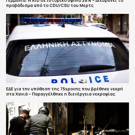
Γερμανία: Η AfD σε ιστορικό υψηλό 28% – Διευρύνει το
προβάδισμα από το CDU/CSU του Μερτς
ΕΔΕ για την υπόθεση της 75χρονης που βρέθηκε νεκρή
στα Χανιά – Παραγγέλθηκε η διενέργεια νεκροψίας