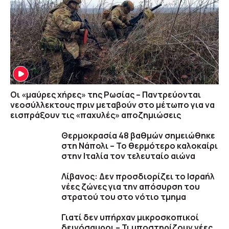
Οι «μαύρες χήρες» της Ρωσίας – Παντρεύονται
νεοσύλλεκτους πριν μεταβούν στο μέτωπο για να
εισπράξουν τις «παχυλές» αποζημιώσεις
Θερμοκρασία 48 βαθμών σημειώθηκε
στη Νάπολι – Το θερμότερο καλοκαίρι
στην Ιταλία τον τελευταίο αιώνα
Λίβανος: Δεν προσδιορίζει το Ισραήλ
νέες ζώνες για την απόσυρση του
στρατού του στο νότιο τμημα
Γιατί δεν υπήρχαν μικροσκοπικοί
δεινόσαυροι – Τι υποστηρίζουν νέες