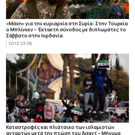
«Μάχη» για την κυριαρχία στη Συρία: Στην Τουρκία
ο Μπλίνκεν – Έκτακτη σύνοδος με διπλωμάτες το
Σάββατο στην Ιορδανία
12/12 23:06
Καταστροφές και πλιάτσικο των ισλαμιστών
ανταρτών μετά την πτώση του Άσαντ – Μήνυμα