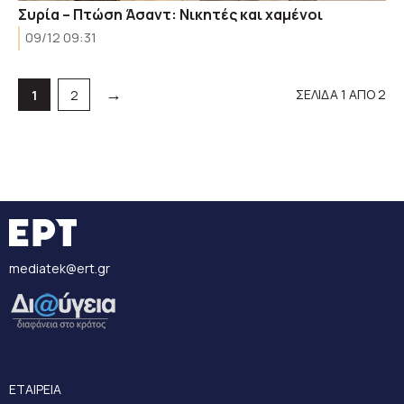
Συρία – Πτώση Άσαντ: Νικητές και χαμένοι
09/12 09:31
→
ΣΕΛΙΔΑ 1 ΑΠΟ 2
Σελίδα
Σελίδα
1
2
mediatek@ert.gr
ΕΤΑΙΡΕΙΑ