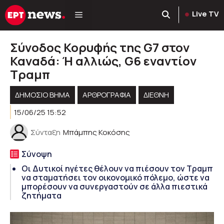
Μετάβαση
Live TV
σε
περιεχόμενο
Σύνοδος Κορυφής της G7 στον
Καναδά: Ή αλλιώς, G6 εναντίον
Τραμπ
ΔΗΜΟΣΙΟ ΒΗΜΑ
ΑΡΘΡΟΓΡΑΦΊΑ
ΔΙΕΘΝΗ
15/06/25 15:52
Σύνταξη
Μπάμπης Κοκόσης
Σύνοψη
Οι Δυτικοί ηγέτες θέλουν να πιέσουν τον Τραμπ
να σταματήσει τον οικονομικό πόλεμο, ώστε να
μπορέσουν να συνεργαστούν σε άλλα πιεστικά
ζητήματα