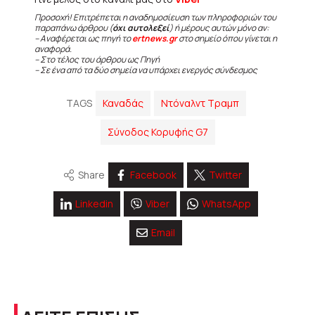
Προσοχή! Επιτρέπεται η αναδημοσίευση των πληροφοριών του
παραπάνω άρθρου (
όχι αυτολεξεί
) ή μέρους αυτών μόνο αν:
– Αναφέρεται ως πηγή το
ertnews.gr
στο σημείο όπου γίνεται η
αναφορά.
– Στο τέλος του άρθρου ως Πηγή
– Σε ένα από τα δύο σημεία να υπάρχει ενεργός σύνδεσμος
TAGS
Καναδάς
Ντόναλντ Τραμπ
Σύνοδος Κορυφής G7
Share
Facebook
Twitter
Linkedin
Viber
WhatsApp
Email