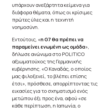
υπάρχουν ανεξάρτητα κείμενα για
διάφορα θέματα, όπως οι κρίσιμες
πρώτες ύλες και η τεχνητή
νοημοσύνη.
Εντούτοις, «
η G7 θα πρέπει να
παραμείνει ενωμένη ως ομάδα
»,
δήλωσε ανώνυμα στο POLITICO
αξιωματούχος της Γερμανικής
κυβέρνησης. «Ο Καναδάς, ο οποίος
μας φιλοξενεί, το βλέπει επίσης
έτσι», πρόσθεσε, απορρίπτοντας τις
εικασίες για το σχηματισμό ενός
μετώπου έξι προς ένα, αφού «σε
κάθε περίπτωση, η Ιαπωνία, ο