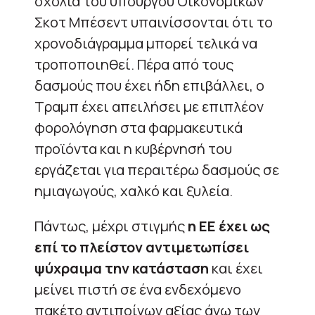
σχόλια του υπουργού Οικονομικών
Σκοτ ​​Μπέσεντ υπαινίσσονται ότι το
χρονοδιάγραμμα μπορεί τελικά να
τροποποιηθεί. Πέρα από τους
δασμούς που έχει ήδη επιβάλλει, ο
Τραμπ έχει απειλήσει με επιπλέον
φορολόγηση στα φαρμακευτικά
προϊόντα και η κυβέρνησή του
εργάζεται για περαιτέρω δασμούς σε
ημιαγωγούς, χαλκό και ξυλεία.
Πάντως, μέχρι στιγμής
η ΕΕ έχει ως
επί το πλείστον αντιμετωπίσει
ψύχραιμα την κατάσταση
και έχει
μείνει πιστή σε ένα ενδεχόμενο
πακέτο αντιποίνων αξίας άνω των