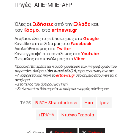
Πηγές: ΑΠΕ-ΜΠΕ-AFP
Όλες οι
Ειδήσεις
από την
Ελλάδα
και
τον
Κόσμο
, στο
ertnews.gr
Διάβασε όλες τις ειδήσεις μας στο
Google
Κάνε like στη σελίδα μας στο
Facebook
Ακολούθησε μας στο
Twitter
Κάνε εγγραφή στο κανάλι μας στο
Youtube
Γίνε μέλος στο κανάλι μας στο
Viber
Προσοχή! Επιτρέπεται η αναδημοσίευση των πληροφοριών του
παραπάνω άρθρου (
όχι αυτολεξεί
) ή μέρους αυτών μόνο αν:
– Αναφέρεται ως πηγή το
ertnews.gr
στο σημείο όπου γίνεται η
αναφορά.
– Στο τέλος του άρθρου ως Πηγή
– Σε ένα από τα δύο σημεία να υπάρχει ενεργός σύνδεσμος
TAGS
B-52H Stratofortress
Ηπα
Ιραν
ιΣΡΑΉΛ
Ντιέγκο Γκαρσία
Share
Facebook
Twitter