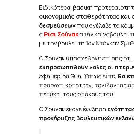
Ειδικότερα, βασική προτεραιότητ
οικονομικής σταθερότητας και 
δεσμεύσεων
που ανέλαβε το κόμμ
ο
Ρίσι Σούνακ
στην κοινοβουλευτ
με τον βουλευτή Ίαν Ντάνκαν Σμιθ
Ο Σούνακ υποσχέθηκε επίσης ότι
εκπροσωπηθούν «όλες οι πτέρυγ
εφημερίδα Sun. Όπως είπε,
θα επ
προσωπικότητες», τονίζοντας ότι 
πετύχει τους στόχους του.
Ο Σούνακ έκανε έκκληση
ενότητα
προκήρυξης βουλευτικών εκλογ