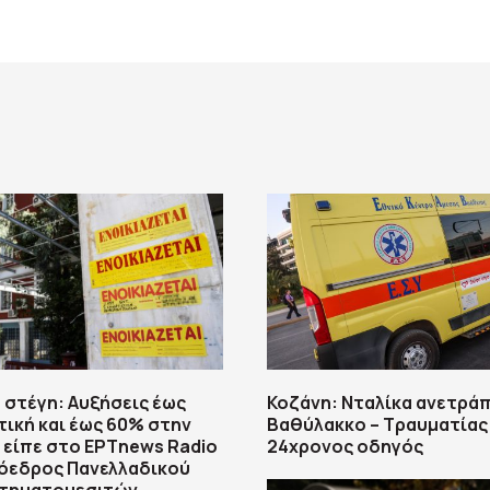
 στέγη: Αυξήσεις έως
Κοζάνη: Νταλίκα ανετρά
τική και έως 60% στην
Βαθύλακκο – Τραυματίας
ι είπε στο ΕΡΤnews Radio
24χρονος οδηγός
ρόεδρος Πανελλαδικού