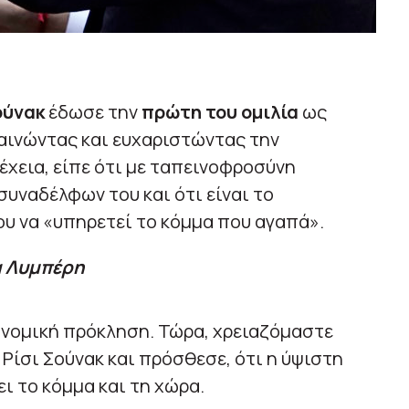
ούνακ
έδωσε την
πρώτη του ομιλία
ως
παινώντας και ευχαριστώντας την
νέχεια, είπε ότι με ταπεινοφροσύνη
υναδέλφων του και ότι είναι το
υ να «υπηρετεί το κόμμα που αγαπά».
α Λυμπέρη
ονομική πρόκληση. Τώρα, χρειαζόμαστε
Ρίσι Σούνακ και πρόσθεσε, ότι η ύψιστη
ι το κόμμα και τη χώρα.