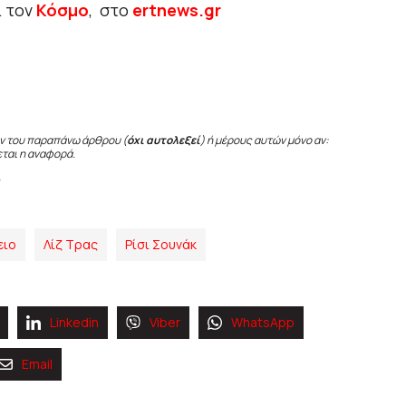
ι τον
Κόσμο
, στο
ertnews.gr
ν του παραπάνω άρθρου (
όχι αυτολεξεί
) ή μέρους αυτών μόνο αν:
εται η αναφορά.
ειο
Λίζ Τρας
Ρίσι Σουνάκ
Linkedin
Viber
WhatsApp
Email