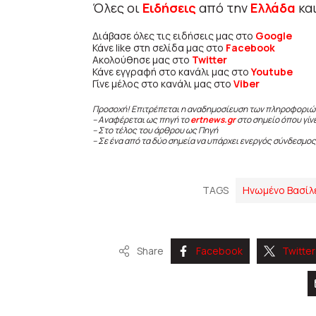
Όλες οι
Ειδήσεις
από την
Ελλάδα
κα
Διάβασε όλες τις ειδήσεις μας στο
Google
Κάνε like στη σελίδα μας στο
Facebook
Ακολούθησε μας στο
Twitter
Κάνε εγγραφή στο κανάλι μας στο
Youtube
Γίνε μέλος στο κανάλι μας στο
Viber
Προσοχή! Επιτρέπεται η αναδημοσίευση των πληροφοριώ
– Αναφέρεται ως πηγή το
ertnews.gr
στο σημείο όπου γίν
– Στο τέλος του άρθρου ως Πηγή
– Σε ένα από τα δύο σημεία να υπάρχει ενεργός σύνδεσμος
TAGS
Ηνωμένο Βασίλ
Share
Facebook
Twitter