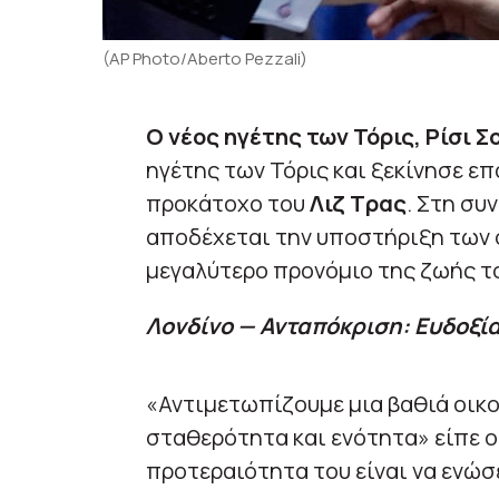
(AP Photo/Aberto Pezzali)
Ο νέος ηγέτης των Τόρις, Ρίσι Σ
ηγέτης των Τόρις και ξεκίνησε ε
προκάτοχο του
Λιζ Τρας
. Στη συ
αποδέχεται την υποστήριξη των σ
μεγαλύτερο προνόμιο της ζωής το
Λονδίνο — Ανταπόκριση: Ευδοξί
«Αντιμετωπίζουμε μια βαθιά οικ
σταθερότητα και ενότητα» είπε ο 
προτεραιότητα του είναι να ενώσε