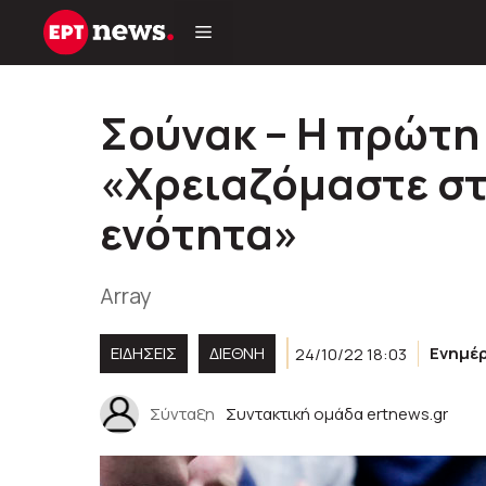
Μετάβαση
σε
περιεχόμενο
Σούνακ – Η πρώτη 
«Χρειαζόμαστε σ
ενότητα»
Array
ΕΙΔΗΣΕΙΣ
ΔΙΕΘΝΗ
24/10/22 18:03
Ενημέ
Σύνταξη
Συντακτική ομάδα ertnews.gr