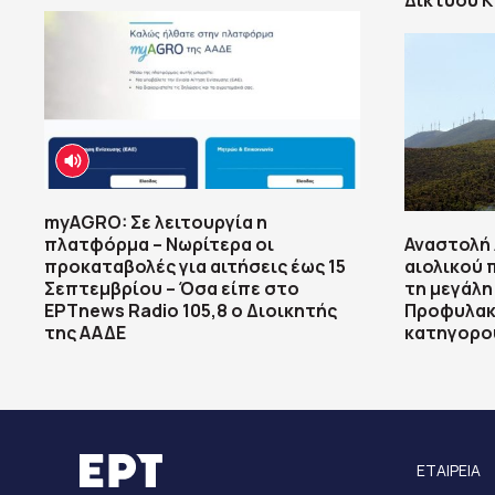
Δικτύου 
myAGRO: Σε λειτουργία η
πλατφόρμα – Νωρίτερα οι
Αναστολή 
προκαταβολές για αιτήσεις έως 15
αιολικού 
Σεπτεμβρίου – Όσα είπε στο
τη μεγάλη
ΕΡΤnews Radio 105,8 ο Διοικητής
Προφυλακί
της ΑΑΔΕ
κατηγορο
ΕΤΑΙΡΕΙΑ