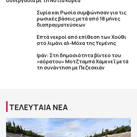
συνεργασία με τη Νότια Κορέα
Συρία και Ρωσία συμφώνησαν για τις
ρωσικές βάσεις μετά από 18 μήνες
διαπραγματεύσεων
Επτά νεκροί από επίθεση των Χούθι
στο λιμάνι αλ-Μόχα της Υεμένης
Ιράν: Στη δημοσιότητα βίντεο του
«αόρατου» Μοτζταμπά Χαμενεΐ μετά
τη συνάντηση με Πεζεσκιάν
ΤΕΛΕΥΤΑΙΑ ΝΕΑ