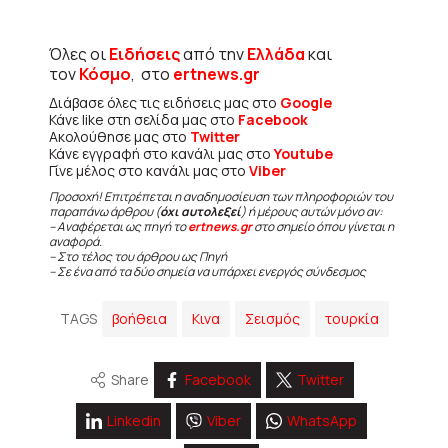
Όλες οι
Ειδήσεις
από την
Ελλάδα
και
τον
Κόσμο
, στο
ertnews.gr
Διάβασε όλες τις ειδήσεις μας στο
Google
Κάνε like στη σελίδα μας στο
Facebook
Ακολούθησε μας στο
Twitter
Κάνε εγγραφή στο κανάλι μας στο
Youtube
Γίνε μέλος στο κανάλι μας στο
Viber
Προσοχή! Επιτρέπεται η αναδημοσίευση των πληροφοριών του
παραπάνω άρθρου (
όχι αυτολεξεί
) ή μέρους αυτών μόνο αν:
– Αναφέρεται ως πηγή το
ertnews.gr
στο σημείο όπου γίνεται η
αναφορά.
– Στο τέλος του άρθρου ως Πηγή
– Σε ένα από τα δύο σημεία να υπάρχει ενεργός σύνδεσμος
TAGS
βοήθεια
Κινα
Σεισμός
τουρκία
Share
Facebook
Twitter
Linkedin
Viber
WhatsApp