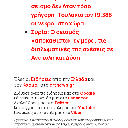
σεισμό δεν ήταν τόσο
γρήγορη -Τουλάχιστον 19.388
οι νεκροί στη χώρα
Συρία: Ο σεισμός
«αποκαθιστά» εν μέρει τις
διπλωματικές της σχέσεις σε
Ανατολή και Δύση
Όλες οι
Ειδήσεις
από την
Ελλάδα
και
τον
Κόσμο
, στο
ertnews.gr
Διάβασε όλες τις ειδήσεις μας στο
Google
Κάνε like στη σελίδα μας στο
Facebook
Ακολούθησε μας στο
Twitter
Κάνε εγγραφή στο κανάλι μας στο
Youtube
Γίνε μέλος στο κανάλι μας στο
Viber
Προσοχή! Επιτρέπεται η αναδημοσίευση των πληροφοριών του
παραπάνω άρθρου (
όχι αυτολεξεί
) ή μέρους αυτών μόνο αν: