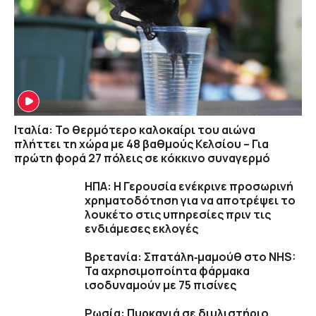
Ιταλία: Το θερμότερο καλοκαίρι του αιώνα
πλήττει τη χώρα με 48 βαθμούς Κελσίου – Για
πρώτη φορά 27 πόλεις σε κόκκινο συναγερμό
ΗΠΑ: Η Γερουσία ενέκρινε προσωρινή
χρηματοδότηση για να αποτρέψει το
λουκέτο στις υπηρεσίες πριν τις
ενδιάμεσες εκλογές
Βρετανία: Σπατάλη‑μαμούθ στο NHS:
Τα αχρησιμοποίητα φάρμακα
ισοδυναμούν με 75 πισίνες
Ρωσία: Πυρκαγιά σε διυλιστήριο