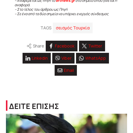
– Αναφέρεται ως πηγή το
ertnews.gr
στο σημείο όπου γίνεται η
αναφορά.
– Στο τέλος του άρθρου ως Πηγή
– Σε ένα από τα δύο σημεία να υπάρχει ενεργός σύνδεσμος
TAGS
σεισμός Τουρκία
Share
Facebook
Twitter
Linkedin
Viber
WhatsApp
Email
ΔΕΙΤΕ ΕΠΙΣΗΣ