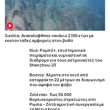
Σικελία: Ανακαλύφθηκε ναυάγιο 2.100 ετών με
εκατοντάδες αμφορείς στον βυθό
Κίνα: Ρομπότ, επιστημονικά
πειράματα και γυμναστική σε
διάδρομο για τους αστροναύτες του
Shenzhou-23
Βοσνία: Άλματα στο κενό από
καταρράκτη 22 μέτρων σε διαγωνισμό
που αψηφά τον φόβο
Ζελένσκι: Έως 50.000
Βορειοκορεάτες στρατιώτες στη
Ρωσία – Ζητά αμυντική συνεργασία με
τη Νότια Κορέα