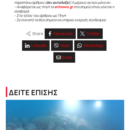
παραπάνω άρθρου (
όχι αυτολεξεί
) ή μέρους αυτών μόνο αν:
– Αναφέρεται ως πηγή το
ertnews.gr
στο σημείο όπου γίνεται η
αναφορά.
– Στο τέλος του άρθρου ως Πηγή
– Σε ένα από τα δύο σημεία να υπάρχει ενεργός σύνδεσμος
Share
Facebook
Twitter
Linkedin
Viber
WhatsApp
Email
ΔΕΙΤΕ ΕΠΙΣΗΣ