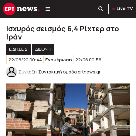
Μετάβαση
Live TV
σε
περιεχόμενο
Ισχυρός σεισμός 6,4 Ρίχτερ στο
Ιράν
ΕΙΔΗΣΕΙΣ
ΔΙΕΘΝΗ
22/06/22 00:44
Ενημέρωση
22/06 00:56
Σύνταξη
Συντακτική ομάδα ertnews.gr