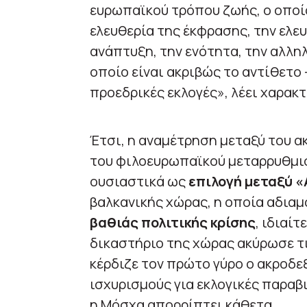
ευρωπαϊκού τρόπου ζωής, ο οποίο
ελευθερία της έκφρασης, την ελευ
ανάπτυξη, την ενότητα, την αλληλ
οποίο είναι ακριβώς το αντίθετο
προεδρικές εκλογές», λέει χαρακτ
Έτσι, η αναμέτρηση μεταξύ του ακ
του φιλοευρωπαϊκού μεταρρυθμισ
ουσιαστικά ως
επιλογή μεταξύ «
βαλκανικής χώρας, η οποία αδια
βαθιάς πολιτικής κρίσης
, ιδιαί
δικαστήριο της χώρας ακύρωσε τι
κέρδιζε τον πρώτο γύρο ο ακροδε
ισχυρισμούς για εκλογικές παραβ
η Μόσχα απορρίπτει κάθετα.