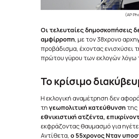
(AP Ph
Οι τελευταίες δημοσκοπήσεις δε
αμφίρροπη
, με τον 38χρονο αρχη
προβάδισμα, έχοντας ενισχύσει τ
πρώτου γύρου των εκλογών λόγω 
Το κρίσιμο διακύβευ
Η εκλογική αναμέτρηση δεν αφορά
τη
γεωπολιτική κατεύθυνση
της 
εθνικιστική ατζέντα, επικρίνον
εκφράζοντας θαυμασμό για ηγέτε
Αντίθετα,
ο 55χρονος Νταν υποσ