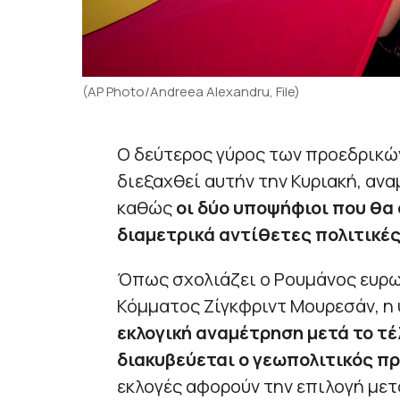
(AP Photo/Andreea Alexandru, File)
Ο δεύτερος γύρος των προεδρικών
διεξαχθεί αυτήν την Κυριακή, αναμ
καθώς
οι δύο υποψήφιοι που θ
διαμετρικά αντίθετες πολιτικέ
Όπως σχολιάζει ο Ρουμάνος ευρ
Κόμματος Ζίγκφριντ Μουρεσάν, η
εκλογική αναμέτρηση μετά το τέ
διακυβεύεται ο γεωπολιτικός π
εκλογές αφορούν την επιλογή μετ