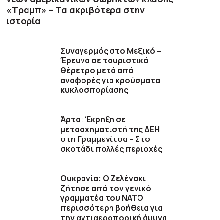
«Τραμπ» – Τα ακριβότερα στην
ιστορία
Συναγερμός στο Μεξικό –
Έρευνα σε τουριστικό
θέρετρο μετά από
αναφορές για κρούσματα
κυκλοσπορίασης
Άρτα: Έκρηξη σε
μετασχηματιστή της ΔΕΗ
στη Γραμμενίτσα – Στο
σκοτάδι πολλές περιοχές
Ουκρανία: Ο Ζελένσκι
ζήτησε από τον γενικό
γραμματέα του ΝΑΤΟ
περισσότερη βοήθεια για
την αντιαεροπορική άμυνα