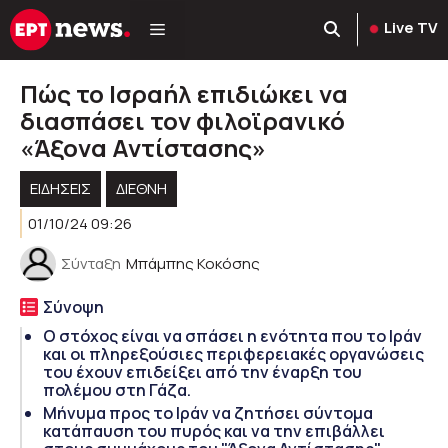
Μετάβαση
Live TV
σε
περιεχόμενο
Πώς το Ισραήλ επιδιώκει να
διασπάσει τον φιλοϊρανικό
«Άξονα Αντίστασης»
ΕΙΔΗΣΕΙΣ
ΔΙΕΘΝΗ
01/10/24 09:26
Σύνταξη
Μπάμπης Κοκόσης
Σύνοψη
Ο στόχος είναι να σπάσει η ενότητα που το Ιράν
και οι πληρεξούσιες περιφερειακές οργανώσεις
του έχουν επιδείξει από την έναρξη του
πολέμου στη Γάζα.
Μήνυμα προς το Ιράν να ζητήσει σύντομα
κατάπαυση του πυρός και να την επιβάλλει