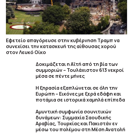
Εφετείο απαγόρευσε στην κυβέρνηση Τραμπ να
συνεχίσει την κατασκευή της αίθουσας χορού
στον Λευκό Οίκο
Δοκιμάζεται η Αϊτή από τη βία των
συμμοριών – Τουλάχιστον 613 νεκροί
μέσα σε πέντε μήνες
Η ξηρασία εξαπλώνεται σε όλη την
Ευρώπη – Εικόνες με ξερά εδάφη και
ποτάμια σε ιστορικά χαμηλά επίπεδα
Αμυντική συμφωνία σουνιτικών
δυνάμεων: Συμμαχία Σαουδικής
Αραβίας, Τουρκίας και Πακιστάν εν
μέσω του πολέμου στη Μέση Ανατολή