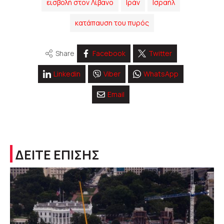
εισβολή στον Λίβανο
Ιράν
Ισραήλ
κατάπαυση του πυρός
Share
Facebook
Twitter
Linkedin
Viber
WhatsApp
Email
ΔΕΙΤΕ ΕΠΙΣΗΣ