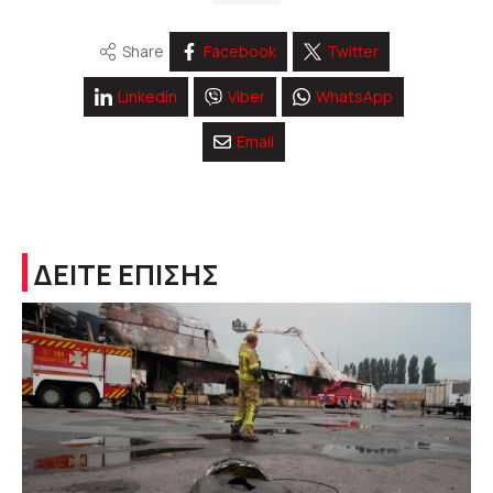
Share
Facebook
Twitter
Linkedin
Viber
WhatsApp
Email
ΔΕΙΤΕ ΕΠΙΣΗΣ