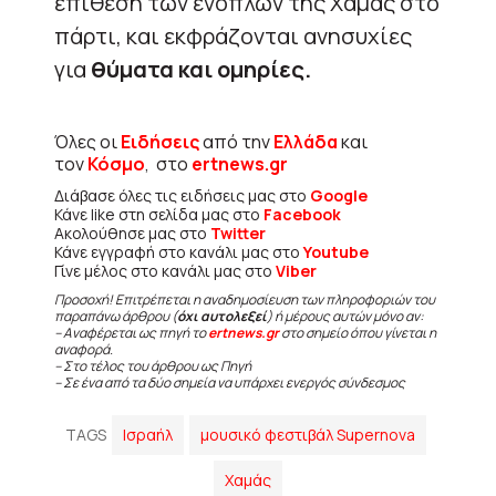
επίθεση των ενόπλων της Χαμάς στο
πάρτι, και εκφράζονται ανησυχίες
για
θύματα και ομηρίες.
Όλες οι
Ειδήσεις
από την
Ελλάδα
και
τον
Κόσμο
, στο
ertnews.gr
Διάβασε όλες τις ειδήσεις μας στο
Google
Κάνε like στη σελίδα μας στο
Facebook
Ακολούθησε μας στο
Twitter
Κάνε εγγραφή στο κανάλι μας στο
Youtube
Γίνε μέλος στο κανάλι μας στο
Viber
Προσοχή! Επιτρέπεται η αναδημοσίευση των πληροφοριών του
παραπάνω άρθρου (
όχι αυτολεξεί
) ή μέρους αυτών μόνο αν:
– Αναφέρεται ως πηγή το
ertnews.gr
στο σημείο όπου γίνεται η
αναφορά.
– Στο τέλος του άρθρου ως Πηγή
– Σε ένα από τα δύο σημεία να υπάρχει ενεργός σύνδεσμος
TAGS
Ισραήλ
μουσικό φεστιβάλ Supernova
Χαμάς