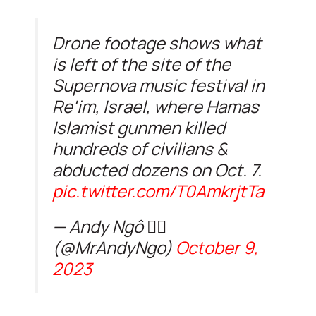
Drone footage shows what
is left of the site of the
Supernova music festival in
Re'im, Israel, where Hamas
Islamist gunmen killed
hundreds of civilians &
abducted dozens on Oct. 7.
pic.twitter.com/T0AmkrjtTa
— Andy Ngô 🏳️‍🌈
(@MrAndyNgo)
October 9,
2023