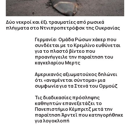
Δύο νεκροί και έξι τραυματίες από ρωσικά
πλήγματα στο Ντνιπροπετρόφσκ της Ουκρανίας
Γερμανία: Ομάδα Ρώσων χάκερ που
συνδέεται με το Κρεμλίνο ευθύνεται
για το πλαστό βίντεο που
προανήγγειλε την παραίτηση του
καγκελαρίου Μερτς
Αμερικανός αξιωματούχος δηλώνει
ότι «αναμένεται σύντομα» μια
συμφωνία για τα Στενά του Ορμούζ
Τις διαδικασίες πρόσληψης
καθηγητών επανεξετάζει το
Πανεπιστήμιο Κέμπριτζ μετά την
παραίτηση Άρντεϊ που κατηγορήθηκε
για λογοκλοπή