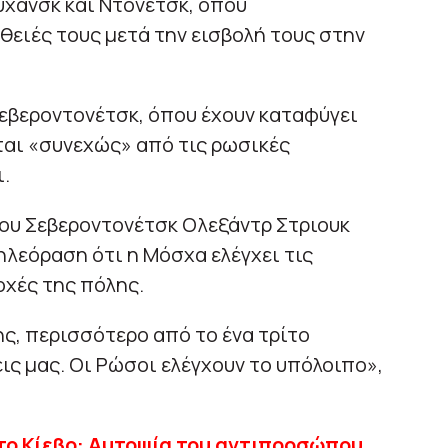
υχάνσκ και Ντονέτσκ, όπου
ειές τους μετά την εισβολή τους στην
εβεροντονέτσκ, όπου έχουν καταφύγει
ται «συνεχώς» από τις ρωσικές
.
του Σεβεροντονέτσκ Ολεξάντρ Στριουκ
λεόραση ότι η Μόσχα ελέγχει τις
οχές της πόλης.
ης, περισσότερο από το ένα τρίτο
ις μας. Οι Ρώσοι ελέγχουν το υπόλοιπο»,
το Κίεβο: Αυτοψία του αντιπροσώπου