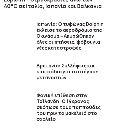
40°C σε Ιταλία, Ισπανία και Βαλκάνια
Ιαπωνία: Ο τυφώνας Dolphin
έκλεισε το αεροδρόμιο της
Οκινάουα – Ακυρώθηκαν
όλες οι πτήσεις, φόβοι για
νέες καταστροφές
Βρετανία: Συλλήψεις και
επεισόδια για τη στέγαση
μεταναστών
Φονική επίθεση στην
Ταϊλάνδη: Ο 14χρονος
σκότωσε τους παππούδες
του πριν το μακελειό στο
σχολείο