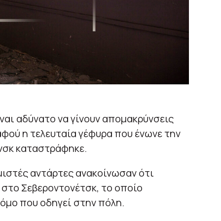
ίναι αδύνατο να γίνουν απομακρύνσεις
φού η τελευταία γέφυρα που ένωνε την
άνσκ καταστράφηκε.
μιστές αντάρτες ανακοίνωσαν ότι
 στο Σεβεροντονέτσκ, το οποίο
ρόμο που οδηγεί στην πόλη.