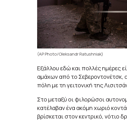
(AP Photo/Oleksandr Ratushniak)
Εξάλλου εδώ και πολλές ημέρες ε
αμάχων από το Σεβεροντονέτσκ, α
πόλη με τη γειτονική της Λισιτσ
Στο μεταξύ οι φιλορώσοι αυτονο
κατέλαβαν ένα ακόμη χωριό κοντά
βρίσκεται στον κεντρικό, νότιο δ