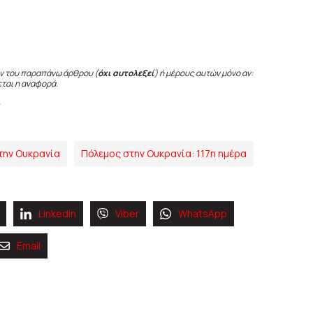
ν του παραπάνω άρθρου (
όχι αυτολεξεί
) ή μέρους αυτών μόνο αν:
εται η αναφορά.
την Ουκρανία
Πόλεμος στην Ουκρανία: 117η ημέρα
Linkedin
Viber
WhatsApp
Email