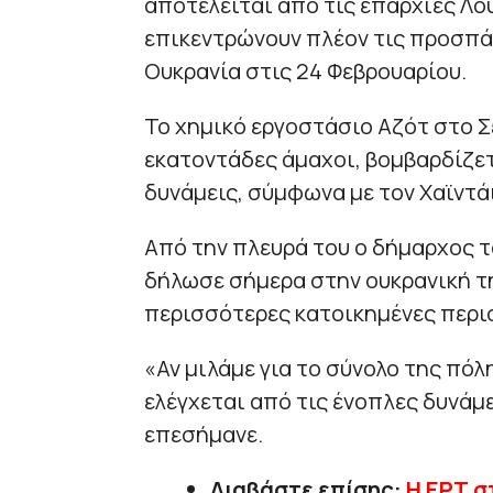
αποτελείται από τις επαρχίες Λο
επικεντρώνουν πλέον τις προσπάθ
Ουκρανία στις 24 Φεβρουαρίου.
Το χημικό εργοστάσιο Αζότ στο Σ
εκατοντάδες άμαχοι, βομβαρδίζε
δυνάμεις, σύμφωνα με τον Χαϊντάι
Από την πλευρά του ο δήμαρχος 
δήλωσε σήμερα στην ουκρανική τη
περισσότερες κατοικημένες περι
«Αν μιλάμε για το σύνολο της πόλ
ελέγχεται από τις ένοπλες δυνάμε
επεσήμανε.
Διαβάστε επίσης:
Η ΕΡΤ σ