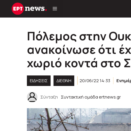
Μετάβαση
σε
περιεχόμενο
Πόλεμος στην Ουκ
ανακοίνωσε ότι έχ
χωριό κοντά στο 
ΕΙΔΗΣΕΙΣ
ΔΙΕΘΝΗ
20/06/22 14:33
Ενημέ
Σύνταξη
Συντακτική ομάδα ertnews.gr