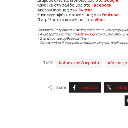
Διάβασε όλες τις ειδήσεις μας στο
Google
Κάνε like στη σελίδα μας στο
Facebook
Ακολούθησε μας στο
Twitter
Κάνε εγγραφή στο κανάλι μας στο
Youtube
Γίνε μέλος στο κανάλι μας στο
Viber
Προσοχή! Επιτρέπεται η αναδημοσίευση των πληροφοριώ
– Αναφέρεται ως πηγή το
ertnews.gr
στο σημείο όπου γίν
– Στο τέλος του άρθρου ως Πηγή
– Σε ένα από τα δύο σημεία να υπάρχει ενεργός σύνδεσμος
TAGS
Κρίση στην Ουκρανία
πόλεμος σ
Share
Facebook
Twitter