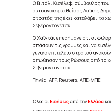
Ο Βιτάλι Κισέλεφ, σύμβουλος το
αυτοανακηρυχθείσας Λαϊκής Δημο
στρατός της έχει καταλάβει το χω
Σεβεροντονέτσκ.
Ο Χαϊντάι επεσήμανε ότι οι φιλ
σπάσουν τις γραμμές και να εισέλ
γενικό επιτελείο στρατού ανακοίν
απώθησαν τους Ρώσους από το χω
Σεβεροντονέτσκ.
Πηγές: AFP, Reuters, ΑΠΕ-ΜΠΕ
Όλες οι
Ειδήσεις
από την
Ελλάδα
κα