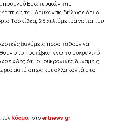
υ υπουργού Εσωτερικών της
κρατίας του Λουχάνσκ, δήλωσε ότι ο
ριό Τοσκίβκα, 25 χιλιόμετρα νότια του
ορωσικές δυνάμεις προσπαθούν να
θουν στο Τοσκίβκα, ενώ το ουκρανικό
ωσε χθες ότι οι ουκρανικές δυνάμεις
ριό αυτό όπως και άλλα κοντά στο
ι τον
Κόσμο
, στο
ertnews.gr