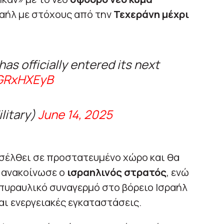
αήλ με στόχους από την
Τεχεράνη μέχρι
has officially entered its next
9GRxHXEyB
litary)
June 14, 2025
εισέλθει σε προστατευμένο χώρο και θα
, ανακοίνωσε ο
ισραηλινός στρατός
, ενώ
-πυραυλικό συναγερμό στο βόρειο Ισραήλ
αι ενεργειακές εγκαταστάσεις.