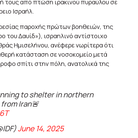
ή τους από πτώση ιρακινού πυραύλου σε
ρειο Ισραήλ.
ρεσίας παροχής πρώτων βοηθειών, της
ο του Δαυίδ»), ισραηλινό αντίστοιχο
θράς Ημισελήνου, ανέφερε νωρίτερα ότι
θερή κατάσταση σε νοσοκομείο μετά
ροφο σπίτι στην πόλη, ανατολικά της
unning to shelter in northern
e from Iran🚨
o6T
@IDF)
June 14, 2025