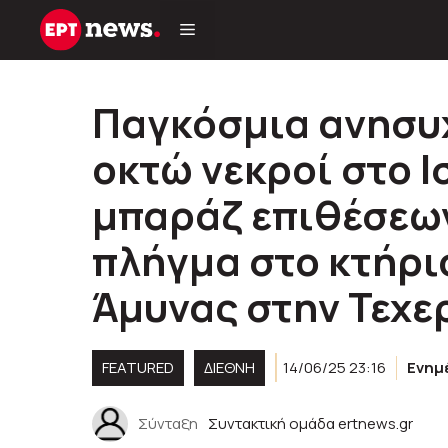
Μετάβαση
σε
περιεχόμενο
Παγκόσμια ανησυχ
οκτώ νεκροί στο Ι
μπαράζ επιθέσεων
πλήγμα στο κτήρι
Άμυνας στην Τεχε
FEATURED
ΔΙΕΘΝΗ
14/06/25 23:16
Ενημ
Σύνταξη
Συντακτική ομάδα ertnews.gr