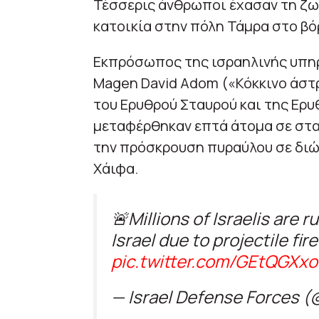
Τέσσερις άνθρωποι έχασαν τη ζω
κατοικία στην πόλη Τάμρα στο βό
Εκπρόσωπος της ισραηλινής υπη
Magen David Adom («Κόκκινο άστρ
του Ερυθρού Σταυρού και της Ερυ
μεταφέρθηκαν επτά άτομα σε στα
την πρόσκρουση πυραύλου σε διώ
Χάιφα.
🚨Millions of Israelis are r
Israel due to projectile fir
pic.twitter.com/GEtQGXx
— Israel Defense Forces (