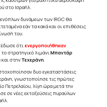
ής καυσίμων για μαχητικά αεροσκάφη
ού στο Ισραήλ.
ν ενόπλων δυνάμεων των IRGC θα
κτεταμένα εάν τα κακά και οι επιθέσεις
ίνωσή του.
έδωσε ότι
ενεργοποιήθηκαν
 το στρατηγικό λιμάνι
Μπαντάρ
 και στην
Τεχεράνη
.
 στοχοποίησαν δυο εγκαταστάσεις
εράνη, γνωστοποίησε τις πρώτες
ο Πετρελαίου, λίγη ώρα μετά την
σε σε νέες εκτοξεύσεις πυραύλων
αήλ.