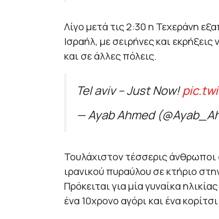
Λίγο μετά τις 2:30 η Τεχεράνη εξ
Ισραήλ, με σειρήνες και εκρήξεις 
και σε άλλες πόλεις.
Tel aviv – Just Now!
pic.tw
— Ayab Ahmed (@Ayab_A
Τουλάχιστον τέσσερις άνθρωποι
ιρανικού πυραύλου σε κτήριο στην
Πρόκειται για μία γυναίκα ηλικίας
ένα 10χρονο αγόρι και ένα κορίτσι