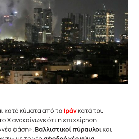
ι κατά κύματα από το
Ιράν
κατά του
το Χ ανακοίνωνε ότι η επιχείρηση
«νέα φάση».
Βαλλιστικοί πύραυλοι
και
καν» με το νέο
σφοδρό νέο κύμα