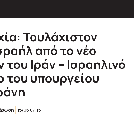
ία: Τουλάχιστον
σραήλ από το νέο
 του Ιράν – Ισραηλινό
ο του υπουργείου
ράνη
έρωση
15/06 07:15