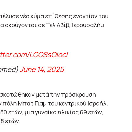
απέλυσε νέο κύμα επίθεσης εναντίον του
να ακούγονται σε Τελ Αβίβ, Ιερουσαλήμ
itter.com/LCOSsOIocl
hmed)
June 14, 2025
 σκοτώθηκαν μετά την πρόσκρουση
 πόλη Μπατ Γιαμ του κεντρικού Ισραήλ.
 80 ετών, μια γυναίκα ηλικίας 69 ετών,
 8 ετών.