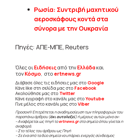
Ρωσία: Συντριβή μαχητικού
αεροσκάφους κοντά στα
σύνορα με την Ουκρανία
Πηγές: ΑΠΕ-ΜΠΕ, Reuters
Όλες οι
Ειδήσεις
από την
Ελλάδα
και
τον
Κόσμο
, στο
ertnews.gr
Διάβασε όλες τις ειδήσεις μας στο
Google
Κάνε like στη σελίδα μας στο
Facebook
Ακολούθησε μας στο
Twitter
Κάνε εγγραφή στο κανάλι μας στο
Youtube
Γίνε μέλος στο κανάλι μας στο
Viber
Προσοχή! Επιτρέπεται η αναδημοσίευση των πληροφοριών του
παραπάνω άρθρου (
όχι αυτολεξεί
) ή μέρους αυτών μόνο αν:
– Αναφέρεται ως πηγή το
ertnews.gr
στο σημείο όπου γίνεται η
αναφορά.
– Στο τέλος του άρθρου ως Πηγή
– Σε ένα από τα δύο σημεία να υπάρχει ενεργός σύνδεσμος