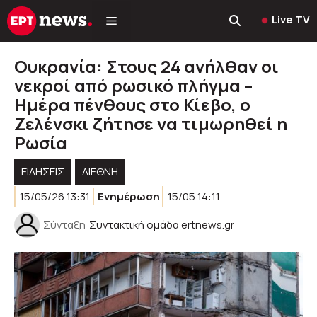
Μετάβαση
Live TV
σε
περιεχόμενο
Ουκρανία: Στους 24 ανήλθαν οι
νεκροί από ρωσικό πλήγμα –
Ημέρα πένθους στο Κίεβο, ο
Ζελένσκι ζήτησε να τιμωρηθεί η
Ρωσία
ΕΙΔΗΣΕΙΣ
ΔΙΕΘΝΗ
15/05/26 13:31
Ενημέρωση
15/05 14:11
Σύνταξη
Συντακτική ομάδα ertnews.gr