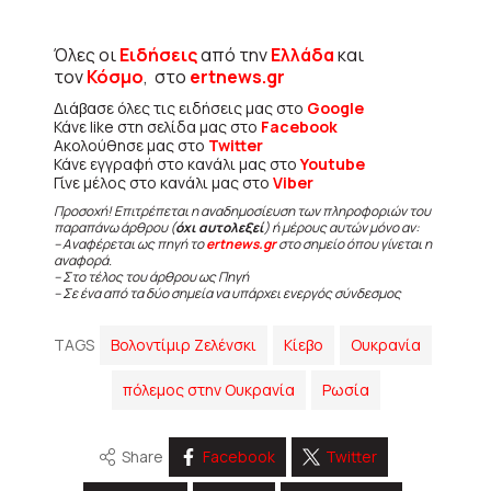
Όλες οι
Ειδήσεις
από την
Ελλάδα
και
τον
Κόσμο
, στο
ertnews.gr
Διάβασε όλες τις ειδήσεις μας στο
Google
Κάνε like στη σελίδα μας στο
Facebook
Ακολούθησε μας στο
Twitter
Κάνε εγγραφή στο κανάλι μας στο
Youtube
Γίνε μέλος στο κανάλι μας στο
Viber
Προσοχή! Επιτρέπεται η αναδημοσίευση των πληροφοριών του
παραπάνω άρθρου (
όχι αυτολεξεί
) ή μέρους αυτών μόνο αν:
– Αναφέρεται ως πηγή το
ertnews.gr
στο σημείο όπου γίνεται η
αναφορά.
– Στο τέλος του άρθρου ως Πηγή
– Σε ένα από τα δύο σημεία να υπάρχει ενεργός σύνδεσμος
TAGS
Βολοντίμιρ Ζελένσκι
Κίεβο
Ουκρανία
πόλεμος στην Ουκρανία
Ρωσία
Share
Facebook
Twitter