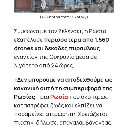
(AP Photo/Efrem Lukatsky)
Σύμφωνα με τον Ζελένσκι, η Ρωσία
εξαπέλυσε
περισσότερα από 1.560
drones και δεκάδες πυραύλους
εναντίον της Ουκρανία μέσα σε
λιγότερο από 24 ώρες.
«
Δεν μπορούμε να αποδεχθούμε ως
κανονική αυτή τη συμπεριφορά της
Ρωσίας
– μια
Ρωσία
που σκοπίμως
καταστρέφει ζωές και ελπίζει να
παραμείνει ατιμώρητη. Χρειάζεται
πίεση», δήλωσε, επαναλαμβάνοντας