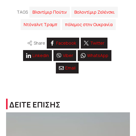
TAGS
Βλαντίμιρ Πούτιν
Βολοντίμιρ Ζελένσκι
Ντόναλντ Τραμπ
πόλεμος στην Ουκρανία
Share
Facebook
Twitter
Linkedin
Viber
WhatsApp
Email
ΔΕΙΤΕ ΕΠΙΣΗΣ