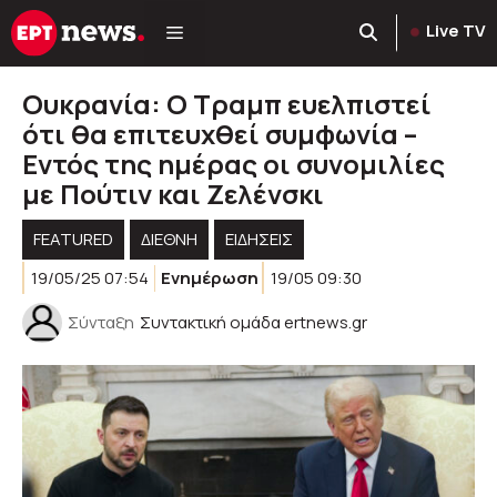
Μετάβαση
Live TV
σε
περιεχόμενο
Ουκρανία: Ο Τραμπ ευελπιστεί
ότι θα επιτευχθεί συμφωνία –
Εντός της ημέρας οι συνομιλίες
με Πούτιν και Ζελένσκι
FEATURED
ΔΙΕΘΝΗ
ΕΙΔΗΣΕΙΣ
19/05/25 07:54
Ενημέρωση
19/05 09:30
Σύνταξη
Συντακτική ομάδα ertnews.gr