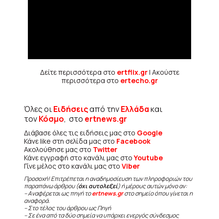
Δείτε περισσότερα στο
ertflix.gr
| Ακούστε
περισσότερα στο
ertecho.gr
Όλες οι
Ειδήσεις
από την
Ελλάδα
και
τον
Κόσμο
, στο
ertnews.gr
Διάβασε όλες τις ειδήσεις μας στο
Google
Κάνε like στη σελίδα μας στο
Facebook
Ακολούθησε μας στο
Twitter
Κάνε εγγραφή στο κανάλι μας στο
Youtube
Γίνε μέλος στο κανάλι μας στο
Viber
Προσοχή! Επιτρέπεται η αναδημοσίευση των πληροφοριών του
παραπάνω άρθρου (
όχι αυτολεξεί
) ή μέρους αυτών μόνο αν:
– Αναφέρεται ως πηγή το
ertnews.gr
στο σημείο όπου γίνεται η
αναφορά.
– Στο τέλος του άρθρου ως Πηγή
– Σε ένα από τα δύο σημεία να υπάρχει ενεργός σύνδεσμος