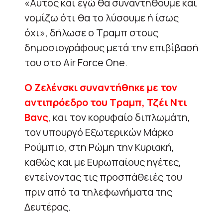
«Αυτός και εγώ θα συναντηθούμε και
νομίζω ότι θα το λύσουμε ή ίσως
όχι», δήλωσε ο Τραμπ στους
δημοσιογράφους μετά την επιβίβασή
του στο Air Force One.
Ο Ζελένσκι συναντήθηκε με τον
αντιπρόεδρο του Τραμπ, Τζέι Ντι
Βανς
, και τον κορυφαίο διπλωμάτη,
τον υπουργό Εξωτερικών Μάρκο
Ρούμπιο, στη Ρώμη την Κυριακή,
καθώς και με Ευρωπαίους ηγέτες,
εντείνοντας τις προσπάθειές του
πριν από τα τηλεφωνήματα της
Δευτέρας.