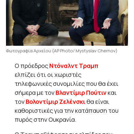
Φωτογραφία Αρχείου (AP Photo/ Mystyslav Chernov)
Ο πρόεδρος
Ντόναλντ Τραμπ
ελπίζει ότι οι χωριστές
τηλεφωνικές συνομιλίες που θα έχει
σήμερα με τον
Βλαντίμιρ Πούτιν
και
τον
Βολοντίμιρ Ζελένσκι
θα είναι
καθοριστικές για την κατάπαυση του
πυρός στην Ουκρανία.