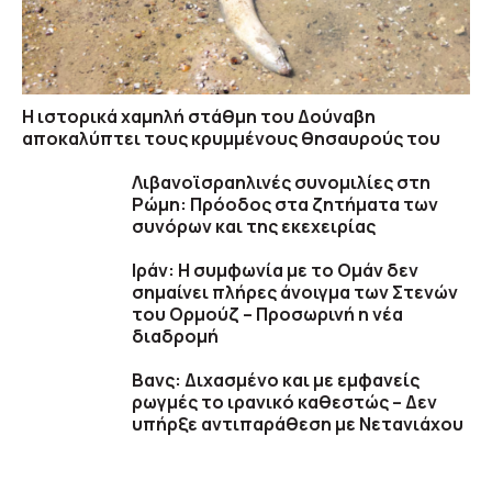
Η ιστορικά χαμηλή στάθμη του Δούναβη
αποκαλύπτει τους κρυμμένους θησαυρούς του
Λιβανοϊσραηλινές συνομιλίες στη
Ρώμη: Πρόοδος στα ζητήματα των
συνόρων και της εκεχειρίας
Ιράν: Η συμφωνία με το Ομάν δεν
σημαίνει πλήρες άνοιγμα των Στενών
του Ορμούζ – Προσωρινή η νέα
διαδρομή
Βανς: Διχασμένο και με εμφανείς
ρωγμές το ιρανικό καθεστώς – Δεν
υπήρξε αντιπαράθεση με Νετανιάχου