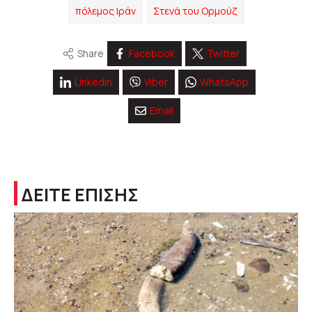
πόλεμος Ιράν
Στενά του Ορμούζ
Share
Facebook
Twitter
Linkedin
Viber
WhatsApp
Email
ΔΕΙΤΕ ΕΠΙΣΗΣ