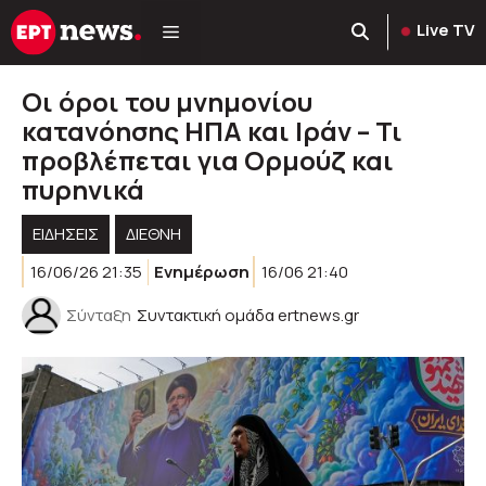
Μετάβαση
Live TV
σε
περιεχόμενο
Οι όροι του μνημονίου
κατανόησης ΗΠΑ και Ιράν – Τι
προβλέπεται για Ορμούζ και
πυρηνικά
ΕΙΔΗΣΕΙΣ
ΔΙΕΘΝΗ
16/06/26 21:35
Ενημέρωση
16/06 21:40
Σύνταξη
Συντακτική ομάδα ertnews.gr