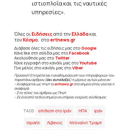
ιστιοπλοΐα και τις ναυτικές
υπηρεσίες».
Όλες οι
Ειδήσεις
από την
Ελλάδα
και
τον
Κόσμο
, στο
ertnews.gr
Διάβασε όλες τις ειδήσεις μας στο
Google
Κάνε like στη σελίδα μας στο
Facebook
Ακολούθησε μας στο
Twitter
Κάνε εγγραφή στο κανάλι μας στο
Youtube
Γίνε μέλος στο κανάλι μας στο
Viber
Προσοχή! Επιτρέπεται η αναδημοσίευση των πληροφοριών του
παραπάνω άρθρου (
όχι αυτολεξεί
) ή μέρους αυτών μόνο αν:
– Αναφέρεται ως πηγή το
ertnews.gr
στο σημείο όπου γίνεται η
αναφορά.
– Στο τέλος του άρθρου ως Πηγή
– Σε ένα από τα δύο σημεία να υπάρχει ενεργός σύνδεσμος
TAGS
επίθεση στο Ιράν
ΗΠΑ
Ιράν
Ισραήλ
Λίβανος
Ντόναλντ Τραμπ