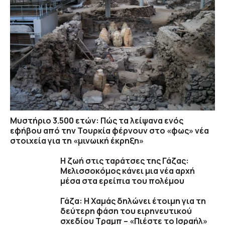
Μυστήριο 3.500 ετών: Πώς τα λείψανα ενός
εφήβου από την Τουρκία φέρνουν στο «φως» νέα
στοιχεία για τη «μινωική έκρηξη»
Η ζωή στις ταράτσες της Γάζας:
Μελισσοκόμος κάνει μια νέα αρχή
μέσα στα ερείπια του πολέμου
Γάζα: Η Χαμάς δηλώνει έτοιμη για τη
δεύτερη φάση του ειρηνευτικού
σχεδίου Τραμπ – «Πιέστε το Ισραήλ»