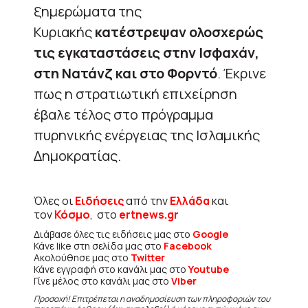
ξημερώματα της
Κυριακής
κατέστρεψαν ολοσχερώς
τις εγκαταστάσεις στην Ισφαχάν,
στη Νατάνζ και στο Φορντό
. Έκρινε
πως η στρατιωτική επιχείρηση
έβαλε τέλος στο πρόγραμμα
πυρηνικής ενέργειας της Ισλαμικής
Δημοκρατίας.
Όλες οι
Ειδήσεις
από την
Ελλάδα
και
τον
Κόσμο
, στο
ertnews.gr
Διάβασε όλες τις ειδήσεις μας στο
Google
Κάνε like στη σελίδα μας στο
Facebook
Ακολούθησε μας στο
Twitter
Κάνε εγγραφή στο κανάλι μας στο
Youtube
Γίνε μέλος στο κανάλι μας στο
Viber
Προσοχή! Επιτρέπεται η αναδημοσίευση των πληροφοριών του