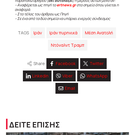
παραπάνω άρθρου (
όχι αυτολεξεί
) ή μέρους αυτών μόνο αν:
– Αναφέρεται ως πηγή το
ertnews.gr
στο σημείο όπου γίνεται η
αναφορά.
– Στο τέλος του άρθρου ως Πηγή
– Σε ένα από τα δύο σημεία να υπάρχει ενεργός σύνδεσμος
TAGS
Ιράν
Ιράν πυρηνικά
Μέση Ανατολή
Ντόναλντ Τραμπ
Share
Facebook
Twitter
Linkedin
Viber
WhatsApp
Email
ΔΕΙΤΕ ΕΠΙΣΗΣ