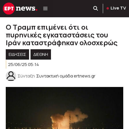
Μετάβαση
Live TV
σε
περιεχόμενο
Ο Τραμπ επιμένει ότι οι
πυρηνικές εγκαταστάσεις του
Ιράν καταστράφηκαν ολοσχερώς
ΕΙΔΗΣΕΙΣ
ΔΙΕΘΝΗ
25/06/25 05:14
Σύνταξη
Συντακτική ομάδα ertnews.gr